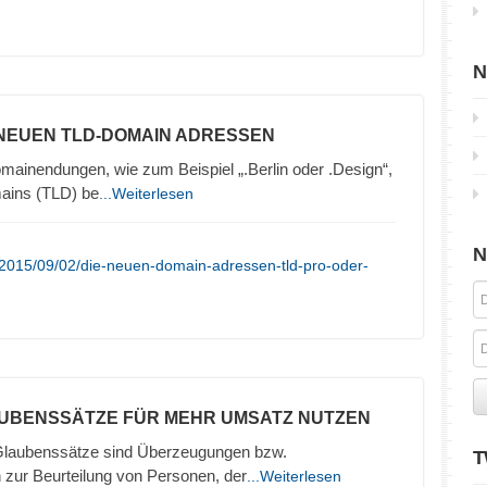
N
 NEUEN TLD-DOMAIN ADRESSEN
inendungen, wie zum Beispiel „.Berlin oder .Design“,
ains (TLD) be
...Weiterlesen
N
/2015/09/02/die-neuen-domain-adressen-tld-pro-oder-
AUBENSSÄTZE FÜR MEHR UMSATZ NUTZEN
Glaubenssätze sind Überzeugungen bzw.
T
r Beurteilung von Personen, der
...Weiterlesen