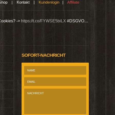
Shop
|
Kontakt
|
Kundenlogin
|
Affiliate
Cookies? ->
https://t.co/FYWSE5biLX
#DSGVO…
Wir bieten Si
@Homepage_P
SOFORT-NACHRICHT