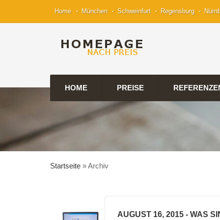
Home
München
Schweinfurt
Regensburg
Nürn
HOME
PREISE
REFERENZE
Startseite
»
Archiv
AUGUST 16, 2015
- WAS S