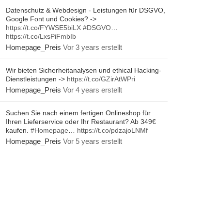
Datenschutz & Webdesign - Leistungen für DSGVO,
Google Font und Cookies? ->
https://t.co/FYWSE5biLX
#DSGVO
…
https://t.co/LxsPiFmbIb
Homepage_Preis
Vor 3 years erstellt
Wir bieten Sicherheitanalysen und ethical Hacking-
Dienstleistungen ->
https://t.co/GZirAtWPri
Homepage_Preis
Vor 4 years erstellt
Suchen Sie nach einem fertigen Onlineshop für
Ihren Lieferservice oder Ihr Restaurant? Ab 349€
kaufen.
#Homepage
…
https://t.co/pdzajoLNMf
Homepage_Preis
Vor 5 years erstellt