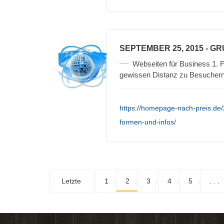
SEPTEMBER 25, 2015
- G
Webseiten für Business 1. F
gewissen Distanz zu Besuchern 
https://homepage-nach-preis.de
formen-und-infos/
Letzte
1
2
3
4
5
. . .