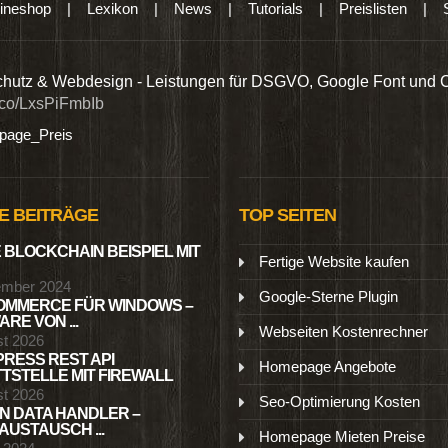
ineshop
|
Lexikon
|
News
|
Tutorials
|
Preislisten
|
hutz & Webdesign - Leistungen für DSGVO, Google Font und 
t.co/LxsPiFmbIb
age_Preis
E BEITRÄGE
TOP SEITEN
 BLOCKCHAIN BEISPIEL MIT
Fertige Website kaufen
ember 2024
Google-Sterne Plugin
MMERCE FÜR WINDOWS –
RE VON ...
Webseiten Kostenrechner
st 2026
RESS REST API
Homepage Angebote
TSTELLE MIT FIREWALL
st 2026
Seo-Optimierung Kosten
N DATA HANDLER –
USTAUSCH ...
Homepage Mieten Preise