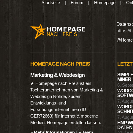
Startseite
|
Forum
|
Homepage
|
Onl
n digitalen Produkten wie Ebooks & DVDs.…
Datensc
https://
@Homep
HOMEPAGE NACH PREIS
LETZT
Marketing & Webdesign
SIMPLE
MINER
★ Homepage nach Preis ist ein
6. Sept
Tochterunternehmen von Marketing &
WOOCO
SOFTWA
Webdesign Rohde, zudem
7. Augu
Entwicklungs -und
WORDP
Forschungsunternehmen (ID
SCHNIT
GER72663) für Internet & moderne
7. Augu
Medien. Homepage erstellen lassen.
HNP WI
DATENA
» Mehr Informationen
|
» Team