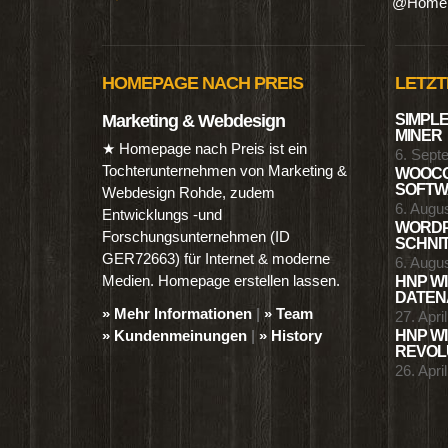
@Homep
HOMEPAGE NACH PREIS
LETZT
Marketing & Webdesign
SIMPLE
MINER
★ Homepage nach Preis ist ein
6. Sept
Tochterunternehmen von Marketing &
WOOCO
SOFTWA
Webdesign Rohde, zudem
6. Augu
Entwicklungs -und
WORDP
Forschungsunternehmen (ID
SCHNIT
GER72663) für Internet & moderne
6. Augu
Medien. Homepage erstellen lassen.
HNP WI
DATENA
» Mehr Informationen
|
» Team
27. Apri
» Kundenmeinungen
|
» History
HNP WI
REVOLU
26. Apri