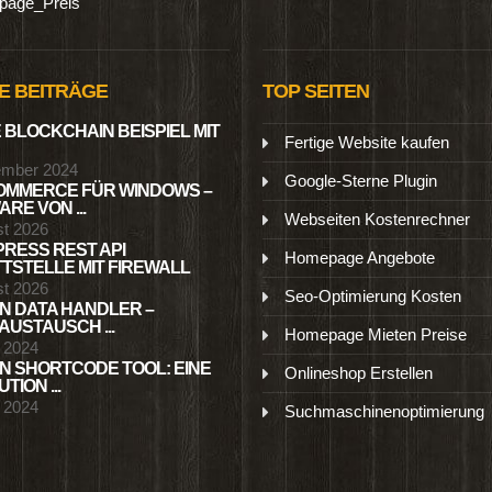
age_Preis
E BEITRÄGE
TOP SEITEN
 BLOCKCHAIN BEISPIEL MIT
Fertige Website kaufen
ember 2024
Google-Sterne Plugin
MMERCE FÜR WINDOWS –
RE VON ...
Webseiten Kostenrechner
st 2026
RESS REST API
Homepage Angebote
TSTELLE MIT FIREWALL
st 2026
Seo-Optimierung Kosten
N DATA HANDLER –
USTAUSCH ...
Homepage Mieten Preise
l 2024
N SHORTCODE TOOL: EINE
Onlineshop Erstellen
TION ...
l 2024
Suchmaschinenoptimierung