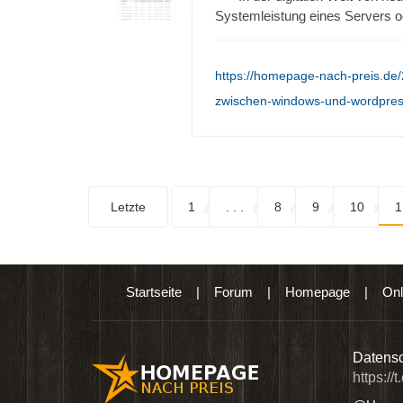
Systemleistung eines Servers 
https://homepage-nach-preis.de/
zwischen-windows-und-wordpres
Letzte
1
. . .
8
9
10
1
Startseite
|
Forum
|
Homepage
|
Onl
n digitalen Produkten wie Ebooks & DVDs.…
Datensc
https://