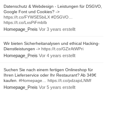
Datenschutz & Webdesign - Leistungen für DSGVO,
Google Font und Cookies? ->
https://t.co/FYWSE5biLX
#DSGVO
…
https://t.co/LxsPiFmbIb
Homepage_Preis
Vor 3 years erstellt
Wir bieten Sicherheitanalysen und ethical Hacking-
Dienstleistungen ->
https://t.co/GZirAtWPri
Homepage_Preis
Vor 4 years erstellt
Suchen Sie nach einem fertigen Onlineshop für
Ihren Lieferservice oder Ihr Restaurant? Ab 349€
kaufen.
#Homepage
…
https://t.co/pdzajoLNMf
Homepage_Preis
Vor 5 years erstellt