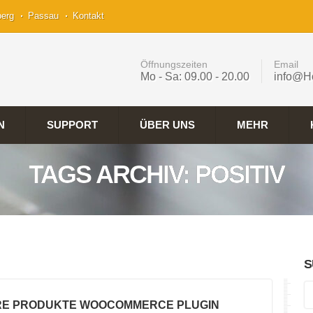
berg
Passau
Kontakt
Öffnungszeiten
Email
Mo - Sa: 09.00 - 20.00
info@H
N
SUPPORT
ÜBER UNS
MEHR
TAGS ARCHIV: POSITIV
S
RE PRODUKTE WOOCOMMERCE PLUGIN