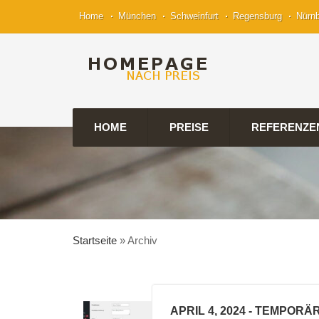
Home
München
Schweinfurt
Regensburg
Nürn
HOME
PREISE
REFERENZE
Startseite
»
Archiv
APRIL 4, 2024
- TEMPORÄ