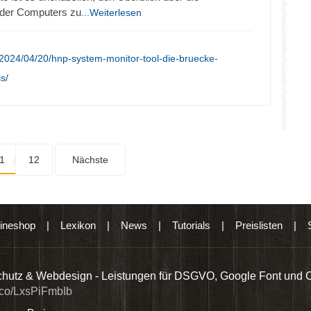
oder Computers zu
...Weiterlesen
2024/04/20/hnp-system-monitor-tool-die-bruecke-
s/
1
12
Nächste
ineshop
|
Lexikon
|
News
|
Tutorials
|
Preislisten
|
hutz & Webdesign - Leistungen für DSGVO, Google Font und 
t.co/LxsPiFmbIb