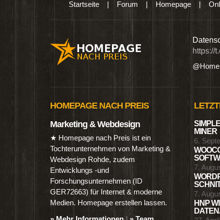
Startseite
|
Forum
|
Homepage
|
Onl
n digitalen Produkten wie Ebooks & DVDs.…
Datensc
https://
@Homep
HOMEPAGE NACH PREIS
LETZT
Marketing & Webdesign
SIMPLE
MINER
★ Homepage nach Preis ist ein
6. Sept
Tochterunternehmen von Marketing &
WOOCO
SOFTWA
Webdesign Rohde, zudem
7. Augu
Entwicklungs -und
WORDP
Forschungsunternehmen (ID
SCHNIT
GER72663) für Internet & moderne
7. Augu
Medien. Homepage erstellen lassen.
HNP WI
DATENA
» Mehr Informationen
|
» Team