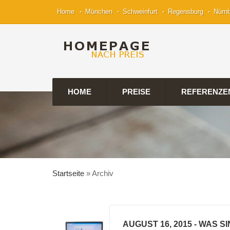
Home
München
Schweinfurt
Regensburg
Nürn
HOME
PREISE
REFERENZE
Startseite
»
Archiv
AUGUST 16, 2015
- WAS S