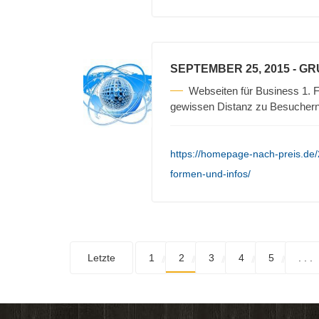
SEPTEMBER 25, 2015
- G
Webseiten für Business 1. F
gewissen Distanz zu Besuchern 
https://homepage-nach-preis.de
formen-und-infos/
Letzte
1
2
3
4
5
. . .