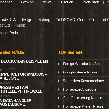
ineshop
|
Lexikon
|
News
|
Tutorials
|
Preislisten
|
hutz & Webdesign - Leistungen für DSGVO, Google Font und 
t.co/LxsPiFmbIb
age_Preis
E BEITRÄGE
TOP SEITEN
 BLOCKCHAIN BEISPIEL MIT
Fertige Website kaufen
ember 2024
Google-Sterne Plugin
MMERCE FÜR WINDOWS –
RE VON ...
Webseiten Kostenrechner
st 2026
RESS REST API
Homepage Angebote
TSTELLE MIT FIREWALL
st 2026
Seo-Optimierung Kosten
N DATA HANDLER –
USTAUSCH ...
Homepage Mieten Preise