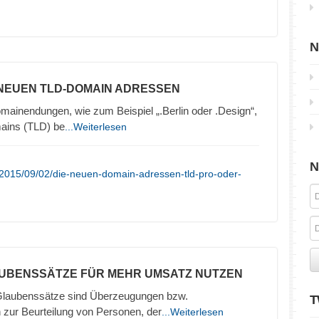
N
 NEUEN TLD-DOMAIN ADRESSEN
inendungen, wie zum Beispiel „.Berlin oder .Design“,
ains (TLD) be
...Weiterlesen
N
/2015/09/02/die-neuen-domain-adressen-tld-pro-oder-
AUBENSSÄTZE FÜR MEHR UMSATZ NUTZEN
Glaubenssätze sind Überzeugungen bzw.
T
r Beurteilung von Personen, der
...Weiterlesen