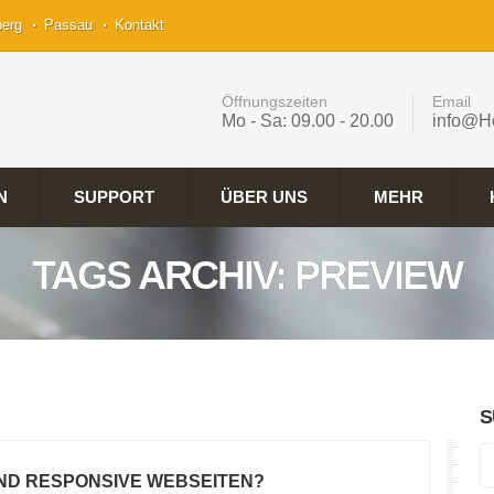
berg
Passau
Kontakt
Öffnungszeiten
Email
Mo - Sa: 09.00 - 20.00
info@H
N
SUPPORT
ÜBER UNS
MEHR
TAGS ARCHIV: PREVIEW
S
IND RESPONSIVE WEBSEITEN?