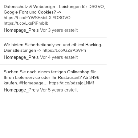
Datenschutz & Webdesign - Leistungen für DSGVO,
Google Font und Cookies? ->
https://t.co/FYWSE5biLX
#DSGVO
…
https://t.co/LxsPiFmbIb
Homepage_Preis
Vor 3 years erstellt
Wir bieten Sicherheitanalysen und ethical Hacking-
Dienstleistungen ->
https://t.co/GZirAtWPri
Homepage_Preis
Vor 4 years erstellt
Suchen Sie nach einem fertigen Onlineshop für
Ihren Lieferservice oder Ihr Restaurant? Ab 349€
kaufen.
#Homepage
…
https://t.co/pdzajoLNMf
Homepage_Preis
Vor 5 years erstellt