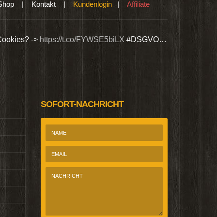
Shop
|
Kontakt
|
Kundenlogin
|
Affiliate
Cookies? ->
https://t.co/FYWSE5biLX
#DSGVO…
Wir bieten Si
@Homepage_P
SOFORT-NACHRICHT