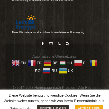
Unser Hosting ist in einem deutschen Rechenzentrum.
Diese Webseite nutzt eine sichere & verschlüsselte Übertragung.
Automatische Übersetzung:
EN
FR
DE
HU
PL
RO
RU
UK
© 2014-2023 Homepage-nach-Preis.de - Alle Rechte
vorbehalten.
Diese Website benutzt notwendige Cookies. Wenn Sie die
Impressum
-
Datenschutz
-
Geschäftsbedingungen
Website weiter nutzen, gehen wir von Ihrem Einverständnis aus.
→ Datenschutz
EINSTELLUNGEN
AKZEPTIEREN