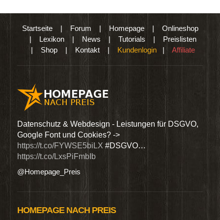
Startseite
|
Forum
|
Homepage
|
Onlineshop
|
Lexikon
|
News
|
Tutorials
|
Preislisten
|
Shop
|
Kontakt
|
Kundenlogin
|
Affiliate
den
Datenschutz & Webdesign - Leistungen für DSGVO,
Wir 
Google Font und Cookies? ->
Dien
https://t.co/FYWSE5biLX
#DSGVO…
@Hom
https://t.co/LxsPiFmbIb
@Homepage_Preis
HOMEPAGE NACH PREIS