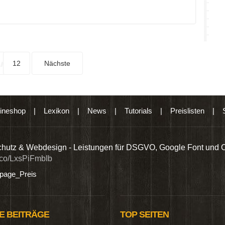
12
Nächste
ineshop
|
Lexikon
|
News
|
Tutorials
|
Preislisten
|
hutz & Webdesign - Leistungen für DSGVO, Google Font und 
t.co/LxsPiFmbIb
age_Preis
E BEITRÄGE
TOP SEITEN