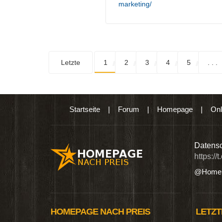
marketing/
Letzte
1
2
3
4
5
. . .
Startseite
|
Forum
|
Homepage
|
Onl
n digitalen Produkten wie Ebooks & DVDs.…
Datensc
https://
@Homep
HOMEPAGE NACH PREIS
LETZT