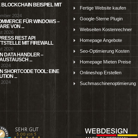
 BLOCKCHAIN BEISPIEL MIT
Fertige Website kaufen
ember 2024
Google-Sterne Plugin
MMERCE FÜR WINDOWS –
RE VON ...
Webseiten Kostenrechner
st 2026
RESS REST API
Homepage Angebote
TSTELLE MIT FIREWALL
st 2026
Seo-Optimierung Kosten
N DATA HANDLER –
USTAUSCH ...
Homepage Mieten Preise
l 2024
N SHORTCODE TOOL: EINE
Onlineshop Erstellen
TION ...
l 2024
Suchmaschinenoptimierung