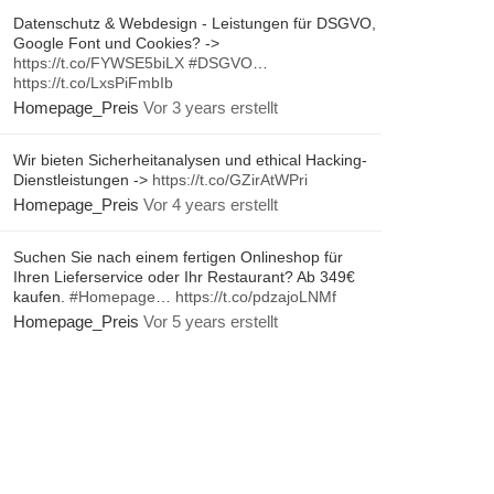
Datenschutz & Webdesign - Leistungen für DSGVO,
Google Font und Cookies? ->
https://t.co/FYWSE5biLX
#DSGVO
…
https://t.co/LxsPiFmbIb
Homepage_Preis
Vor 3 years erstellt
Wir bieten Sicherheitanalysen und ethical Hacking-
Dienstleistungen ->
https://t.co/GZirAtWPri
Homepage_Preis
Vor 4 years erstellt
Suchen Sie nach einem fertigen Onlineshop für
Ihren Lieferservice oder Ihr Restaurant? Ab 349€
kaufen.
#Homepage
…
https://t.co/pdzajoLNMf
Homepage_Preis
Vor 5 years erstellt