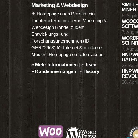
Marketing & Webdesign
SIMPLE
MINER
★ Homepage nach Preis ist ein
6. Sept
Tochterunternehmen von Marketing &
WOOCO
SOFTWA
Webdesign Rohde, zudem
7. Augu
Entwicklungs -und
WORDP
Forschungsunternehmen (ID
SCHNIT
GER72663) für Internet & moderne
7. Augu
Medien. Homepage erstellen lassen.
HNP WI
DATENA
» Mehr Informationen
|
» Team
27. Apri
» Kundenmeinungen
|
» History
HNP WI
REVOLU
26. Apri