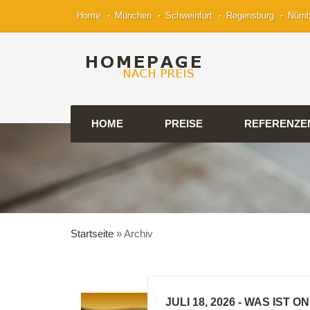
Home
München
Schweinfurt
Regensburg
Nürn
HOME
PREISE
REFERENZE
Startseite
»
Archiv
JULI 18, 2026
- WAS IST O