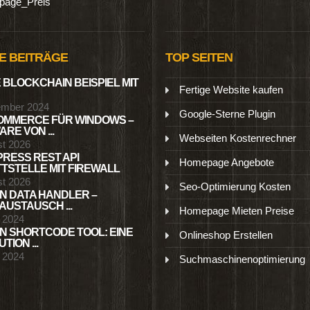
age_Preis
E BEITRÄGE
TOP SEITEN
 BLOCKCHAIN BEISPIEL MIT
Fertige Website kaufen
ember 2024
Google-Sterne Plugin
MMERCE FÜR WINDOWS –
RE VON ...
Webseiten Kostenrechner
st 2026
RESS REST API
Homepage Angebote
TSTELLE MIT FIREWALL
st 2026
Seo-Optimierung Kosten
N DATA HANDLER –
USTAUSCH ...
Homepage Mieten Preise
l 2024
N SHORTCODE TOOL: EINE
Onlineshop Erstellen
TION ...
l 2024
Suchmaschinenoptimierung