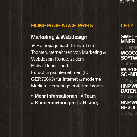
@Homep
HOMEPAGE NACH PREIS
LETZT
Marketing & Webdesign
SIMPLE
MINER
★ Homepage nach Preis ist ein
6. Sept
Tochterunternehmen von Marketing &
WOOCO
SOFTWA
Webdesign Rohde, zudem
7. Augu
Entwicklungs -und
WORDP
Forschungsunternehmen (ID
SCHNIT
GER72663) für Internet & moderne
7. Augu
Medien. Homepage erstellen lassen.
HNP WI
DATENA
» Mehr Informationen
|
» Team
27. Apri
» Kundenmeinungen
|
» History
HNP WI
REVOLU
26. Apri