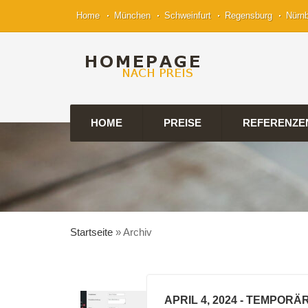
Home
München
Schweinfurt
Regensburg
Nürn
HOME
PREISE
REFERENZE
Startseite
»
Archiv
APRIL 4, 2024
- TEMPORÄ