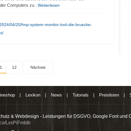
oder Computers zu
...Weiterlesen
2024/04/20/hnp-system-monitor-tool-die-bruecke-
s/
1
12
Nächste
ineshop
|
Lexikon
|
News
|
Tutorials
|
Preislisten
|
hutz & Webdesign - Leistungen für DSGVO, Google Font und 
t.co/LxsPiFmbIb