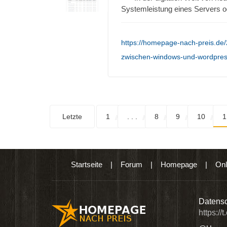
Systemleistung eines Servers 
https://homepage-nach-preis.de/
zwischen-windows-und-wordpres
Letzte
1
. . .
8
9
10
1
Startseite
|
Forum
|
Homepage
|
Onl
n digitalen Produkten wie Ebooks & DVDs.…
Datensc
https://