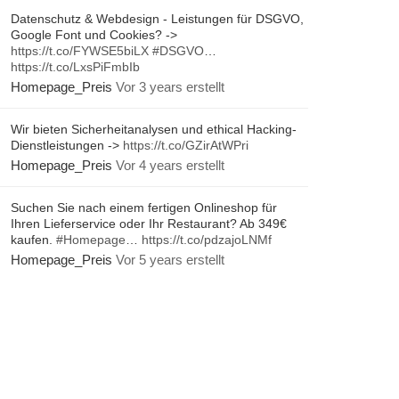
Datenschutz & Webdesign - Leistungen für DSGVO,
Google Font und Cookies? ->
https://t.co/FYWSE5biLX
#DSGVO
…
https://t.co/LxsPiFmbIb
Homepage_Preis
Vor 3 years erstellt
Wir bieten Sicherheitanalysen und ethical Hacking-
Dienstleistungen ->
https://t.co/GZirAtWPri
Homepage_Preis
Vor 4 years erstellt
Suchen Sie nach einem fertigen Onlineshop für
Ihren Lieferservice oder Ihr Restaurant? Ab 349€
kaufen.
#Homepage
…
https://t.co/pdzajoLNMf
Homepage_Preis
Vor 5 years erstellt