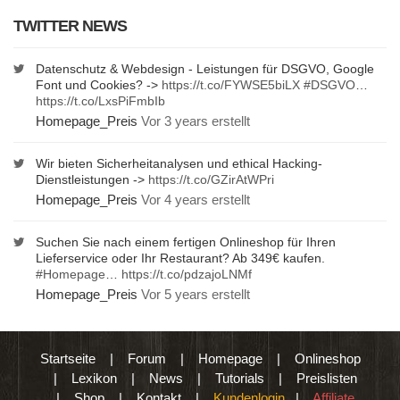
TWITTER NEWS
Datenschutz & Webdesign - Leistungen für DSGVO, Google
Font und Cookies? ->
https://t.co/FYWSE5biLX
#DSGVO
…
https://t.co/LxsPiFmbIb
Homepage_Preis
Vor 3 years erstellt
Wir bieten Sicherheitanalysen und ethical Hacking-
Dienstleistungen ->
https://t.co/GZirAtWPri
Homepage_Preis
Vor 4 years erstellt
Suchen Sie nach einem fertigen Onlineshop für Ihren
Lieferservice oder Ihr Restaurant? Ab 349€ kaufen.
#Homepage
…
https://t.co/pdzajoLNMf
Homepage_Preis
Vor 5 years erstellt
Startseite
|
Forum
|
Homepage
|
Onlineshop
|
Lexikon
|
News
|
Tutorials
|
Preislisten
|
Shop
|
Kontakt
|
Kundenlogin
|
Affiliate