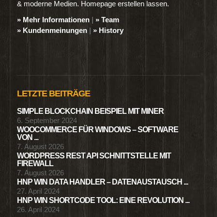
& moderne Medien. Homepage erstellen lassen.
» Mehr Informationen
|
» Team
» Kundenmeinungen
|
» History
LETZTE BEITRÄGE
SIMPLE BLOCKCHAIN BEISPIEL MIT MINER
6. September 2024
WOOCOMMERCE FÜR WINDOWS – SOFTWARE
VON ...
7. August 2026
WORDPRESS REST API SCHNITTSTELLE MIT
FIREWALL
7. August 2026
HNP WIN DATA HANDLER – DATENAUSTAUSCH ...
27. April 2024
HNP WIN SHORTCODE TOOL: EINE REVOLUTION ...
26. April 2024