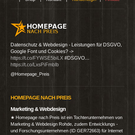
den
Datenschutz & Webdesign - Leistungen für DSGVO,
Wir 
Google Font und Cookies? ->
Dien
https://t.co/FYWSE5biLX
#DSGVO…
@Hom
https://t.co/LxsPiFmbIb
@Homepage_Preis
HOMEPAGE NACH PREIS
Marketing & Webdesign
★ Homepage nach Preis ist ein Tochterunternehmen von
Marketing & Webdesign Rohde, zudem Entwicklungs -
und Forschungsunternehmen (ID GER72663) für Internet