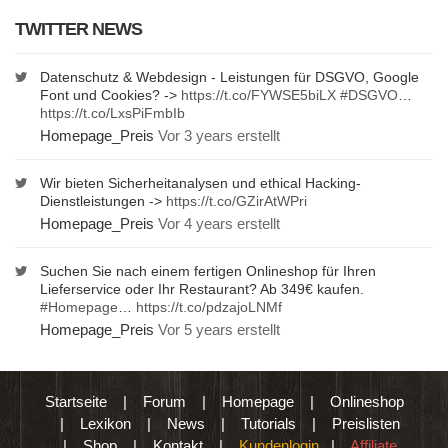
TWITTER NEWS
Datenschutz & Webdesign - Leistungen für DSGVO, Google
Font und Cookies? ->
https://t.co/FYWSE5biLX
#DSGVO
…
https://t.co/LxsPiFmbIb
Homepage_Preis
Vor 3 years erstellt
Wir bieten Sicherheitanalysen und ethical Hacking-
Dienstleistungen ->
https://t.co/GZirAtWPri
Homepage_Preis
Vor 4 years erstellt
Suchen Sie nach einem fertigen Onlineshop für Ihren
Lieferservice oder Ihr Restaurant? Ab 349€ kaufen.
#Homepage
…
https://t.co/pdzajoLNMf
Homepage_Preis
Vor 5 years erstellt
Startseite
|
Forum
|
Homepage
|
Onlineshop
|
Lexikon
|
News
|
Tutorials
|
Preislisten
|
Shop
|
Kontakt
|
Kundenlogin
|
Affiliate