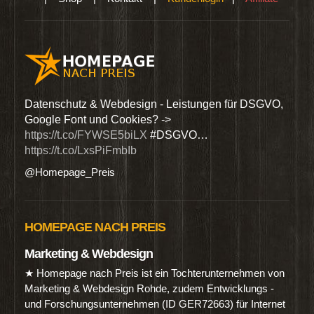
den
Datenschutz & Webdesign - Leistungen für DSGVO,
Wir 
Google Font und Cookies? ->
Dien
https://t.co/FYWSE5biLX
#DSGVO…
@Hom
https://t.co/LxsPiFmbIb
@Homepage_Preis
HOMEPAGE NACH PREIS
Marketing & Webdesign
★ Homepage nach Preis ist ein Tochterunternehmen von
Marketing & Webdesign Rohde, zudem Entwicklungs -
und Forschungsunternehmen (ID GER72663) für Internet