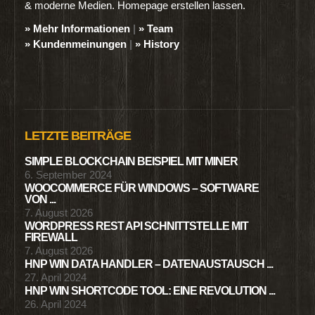
& moderne Medien. Homepage erstellen lassen.
» Mehr Informationen
|
» Team
» Kundenmeinungen
|
» History
LETZTE BEITRÄGE
SIMPLE BLOCKCHAIN BEISPIEL MIT MINER
6. September 2024
WOOCOMMERCE FÜR WINDOWS – SOFTWARE
VON ...
7. August 2026
WORDPRESS REST API SCHNITTSTELLE MIT
FIREWALL
7. August 2026
HNP WIN DATA HANDLER – DATENAUSTAUSCH ...
27. April 2024
HNP WIN SHORTCODE TOOL: EINE REVOLUTION ...
26. April 2024