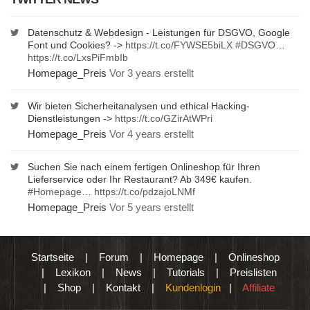
Datenschutz & Webdesign - Leistungen für DSGVO, Google
Font und Cookies? ->
https://t.co/FYWSE5biLX
#DSGVO
…
https://t.co/LxsPiFmbIb
Homepage_Preis
Vor 3 years erstellt
Wir bieten Sicherheitanalysen und ethical Hacking-
Dienstleistungen ->
https://t.co/GZirAtWPri
Homepage_Preis
Vor 4 years erstellt
Suchen Sie nach einem fertigen Onlineshop für Ihren
Lieferservice oder Ihr Restaurant? Ab 349€ kaufen.
#Homepage
…
https://t.co/pdzajoLNMf
Homepage_Preis
Vor 5 years erstellt
Startseite
|
Forum
|
Homepage
|
Onlineshop
|
Lexikon
|
News
|
Tutorials
|
Preislisten
|
Shop
|
Kontakt
|
Kundenlogin
|
Affiliate