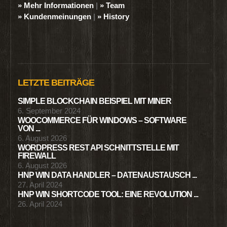
» Mehr Informationen
|
» Team
» Kundenmeinungen
|
» History
LETZTE BEITRÄGE
SIMPLE BLOCKCHAIN BEISPIEL MIT MINER
6. September 2024
WOOCOMMERCE FÜR WINDOWS – SOFTWARE
VON ...
6. August 2026
WORDPRESS REST API SCHNITTSTELLE MIT
FIREWALL
6. August 2026
HNP WIN DATA HANDLER – DATENAUSTAUSCH ...
27. April 2024
HNP WIN SHORTCODE TOOL: EINE REVOLUTION ...
26. April 2024