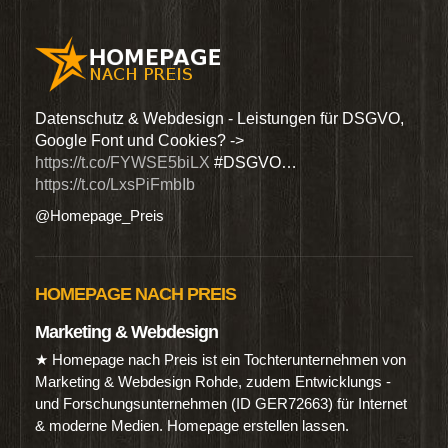
den
Datenschutz & Webdesign - Leistungen für DSGVO,
Wir 
Google Font und Cookies? ->
Dien
https://t.co/FYWSE5biLX
#DSGVO…
@Hom
https://t.co/LxsPiFmbIb
@Homepage_Preis
HOMEPAGE NACH PREIS
Marketing & Webdesign
★ Homepage nach Preis ist ein Tochterunternehmen von
Marketing & Webdesign Rohde, zudem Entwicklungs -
und Forschungsunternehmen (ID GER72663) für Internet
& moderne Medien. Homepage erstellen lassen.