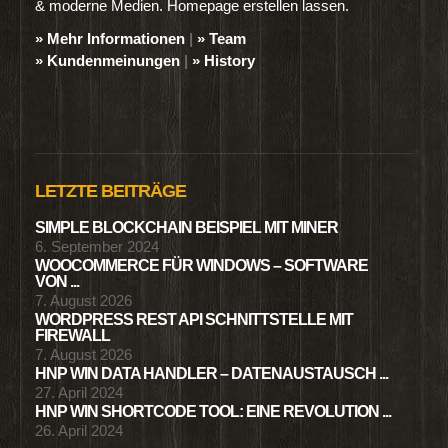
& moderne Medien. Homepage erstellen lassen.
» Mehr Informationen
|
» Team
» Kundenmeinungen
|
» History
LETZTE BEITRÄGE
SIMPLE BLOCKCHAIN BEISPIEL MIT MINER
6. September 2024
WOOCOMMERCE FÜR WINDOWS – SOFTWARE
VON ...
7. August 2026
WORDPRESS REST API SCHNITTSTELLE MIT
FIREWALL
7. August 2026
HNP WIN DATA HANDLER – DATENAUSTAUSCH ...
27. April 2024
HNP WIN SHORTCODE TOOL: EINE REVOLUTION ...
26. April 2024