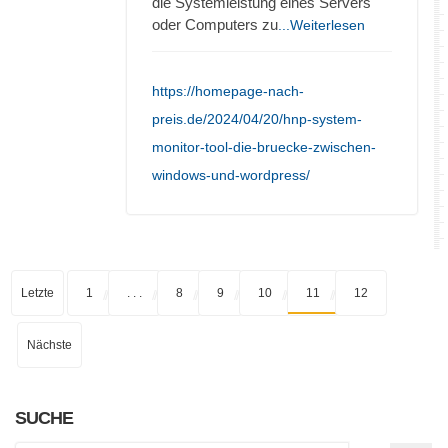
die Systemleistung eines Servers
oder Computers zu
...Weiterlesen
https://homepage-nach-
preis.de/2024/04/20/hnp-system-
monitor-tool-die-bruecke-zwischen-
windows-und-wordpress/
Letzte
1
. . .
8
9
10
11
12
Nächste
SUCHE