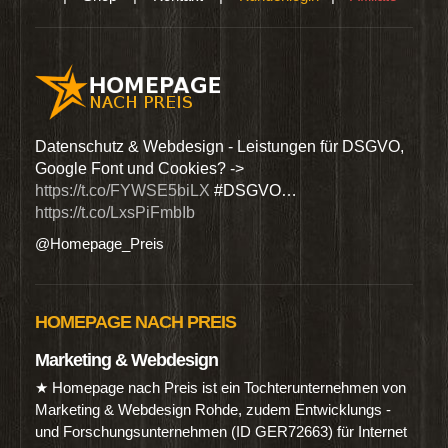
den
Datenschutz & Webdesign - Leistungen für DSGVO,
Wir 
Google Font und Cookies? ->
Dien
https://t.co/FYWSE5biLX
#DSGVO…
@Hom
https://t.co/LxsPiFmbIb
@Homepage_Preis
HOMEPAGE NACH PREIS
Marketing & Webdesign
★ Homepage nach Preis ist ein Tochterunternehmen von
Marketing & Webdesign Rohde, zudem Entwicklungs -
und Forschungsunternehmen (ID GER72663) für Internet