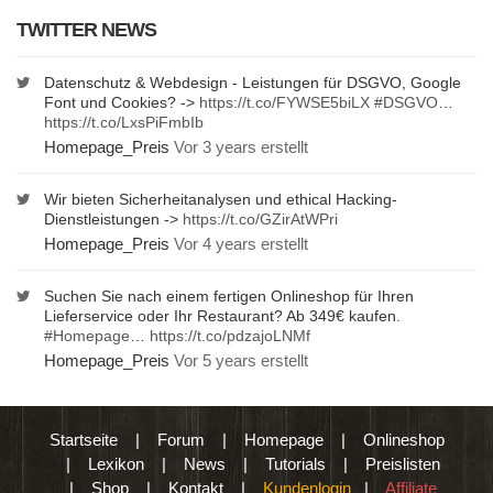
TWITTER NEWS
Datenschutz & Webdesign - Leistungen für DSGVO, Google
Font und Cookies? ->
https://t.co/FYWSE5biLX
#DSGVO
…
https://t.co/LxsPiFmbIb
Homepage_Preis
Vor 3 years erstellt
Wir bieten Sicherheitanalysen und ethical Hacking-
Dienstleistungen ->
https://t.co/GZirAtWPri
Homepage_Preis
Vor 4 years erstellt
Suchen Sie nach einem fertigen Onlineshop für Ihren
Lieferservice oder Ihr Restaurant? Ab 349€ kaufen.
#Homepage
…
https://t.co/pdzajoLNMf
Homepage_Preis
Vor 5 years erstellt
Startseite
|
Forum
|
Homepage
|
Onlineshop
|
Lexikon
|
News
|
Tutorials
|
Preislisten
|
Shop
|
Kontakt
|
Kundenlogin
|
Affiliate