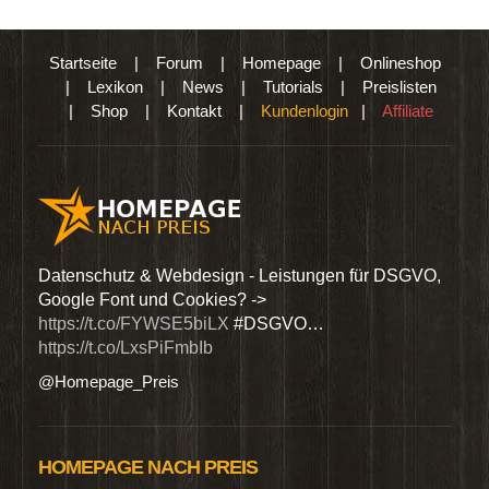
Startseite
|
Forum
|
Homepage
|
Onlineshop
|
Lexikon
|
News
|
Tutorials
|
Preislisten
|
Shop
|
Kontakt
|
Kundenlogin
|
Affiliate
den
Datenschutz & Webdesign - Leistungen für DSGVO,
Wir 
Google Font und Cookies? ->
Dien
https://t.co/FYWSE5biLX
#DSGVO…
@Hom
https://t.co/LxsPiFmbIb
@Homepage_Preis
HOMEPAGE NACH PREIS