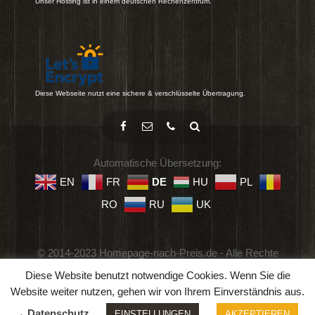
Unser Hosting ist in einem deutschen Rechenzentrum.
Diese Webseite nutzt eine sichere & verschlüsselte Übertragung.
Automatische Übersetzung:
EN
FR
DE
HU
PL
RO
RU
UK
© 2014-2023 Homepage-nach-Preis.de - Alle Rechte
vorbehalten.
Diese Website benutzt notwendige Cookies. Wenn Sie die
Impressum
-
Datenschutz
-
Geschäftsbedingungen
Website weiter nutzen, gehen wir von Ihrem Einverständnis aus.
→ Datenschutz
EINSTELLUNGEN
AKZEPTIEREN