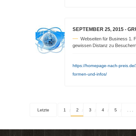
SEPTEMBER 25, 2015
- G
Webseiten für Business 1. F
gewissen Distanz zu Besuchern 
https://homepage-nach-preis.de
formen-und-infos/
Letzte
1
2
3
4
5
. . .