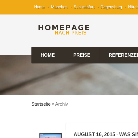
Home
München
Schweinfurt
Regensburg
Nürn
HOME
PREISE
REFERENZE
Startseite
»
Archiv
AUGUST 16, 2015
- WAS S