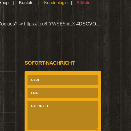
Shop
|
Kontakt
|
Kundenlogin
|
Affiliate
Cookies? ->
https://t.co/FYWSE5biLX
#DSGVO…
Wir bieten Si
@Homepage_P
SOFORT-NACHRICHT