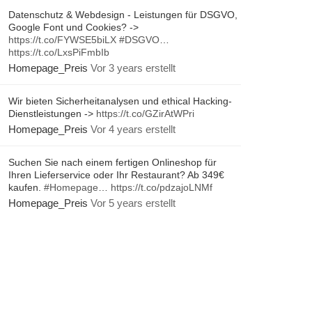
Datenschutz & Webdesign - Leistungen für DSGVO,
Google Font und Cookies? ->
https://t.co/FYWSE5biLX
#DSGVO
…
https://t.co/LxsPiFmbIb
Homepage_Preis
Vor 3 years erstellt
Wir bieten Sicherheitanalysen und ethical Hacking-
Dienstleistungen ->
https://t.co/GZirAtWPri
Homepage_Preis
Vor 4 years erstellt
Suchen Sie nach einem fertigen Onlineshop für
Ihren Lieferservice oder Ihr Restaurant? Ab 349€
kaufen.
#Homepage
…
https://t.co/pdzajoLNMf
Homepage_Preis
Vor 5 years erstellt