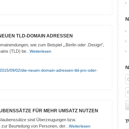
N
 NEUEN TLD-DOMAIN ADRESSEN
inendungen, wie zum Beispiel „.Berlin oder .Design“,
ains (TLD) be
...Weiterlesen
N
/2015/09/02/die-neuen-domain-adressen-tld-pro-oder-
AUBENSSÄTZE FÜR MEHR UMSATZ NUTZEN
Glaubenssätze sind Überzeugungen bzw.
T
r Beurteilung von Personen, der
...Weiterlesen