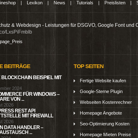
ineshop
|
Lexikon
|
News
|
Tutorials
|
Preislisten
|
hutz & Webdesign - Leistungen für DSGVO, Google Font und 
t.co/LxsPiFmbIb
age_Preis
E BEITRÄGE
TOP SEITEN
 BLOCKCHAIN BEISPIEL MIT
Fertige Website kaufen
ember 2024
Google-Sterne Plugin
MMERCE FÜR WINDOWS –
RE VON ...
Webseiten Kostenrechner
st 2026
RESS REST API
Homepage Angebote
TSTELLE MIT FIREWALL
st 2026
Seo-Optimierung Kosten
N DATA HANDLER –
USTAUSCH ...
Homepage Mieten Preise