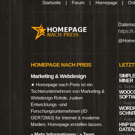
Startseite
|
Forum
|
Homepage
|
Onl
n digitalen Produkten wie Ebooks & DVDs.…
Datensc
https://
@Homep
HOMEPAGE NACH PREIS
LETZT
Marketing & Webdesign
SIMPLE
MINER
★ Homepage nach Preis ist ein
6. Sept
Tochterunternehmen von Marketing &
WOOCO
SOFTWA
Webdesign Rohde, zudem
7. Augu
Entwicklungs -und
WORDP
Forschungsunternehmen (ID
SCHNIT
GER72663) für Internet & moderne
7. Augu
Medien. Homepage erstellen lassen.
HNP WI
DATENA
» Mehr Informationen
|
» Team