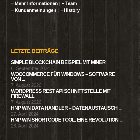
» Mehr Informationen
|
» Team
» Kundenmeinungen
|
» History
LETZTE BEITRÄGE
SIMPLE BLOCKCHAIN BEISPIEL MIT MINER
6. September 2024
WOOCOMMERCE FÜR WINDOWS – SOFTWARE
VON ...
7. August 2026
WORDPRESS REST API SCHNITTSTELLE MIT
FIREWALL
7. August 2026
HNP WIN DATA HANDLER – DATENAUSTAUSCH ...
27. April 2024
HNP WIN SHORTCODE TOOL: EINE REVOLUTION ...
26. April 2024