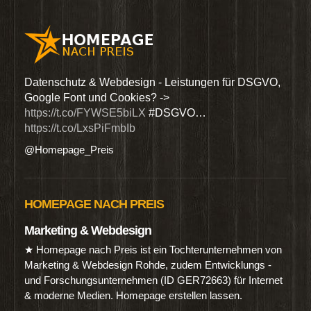
den
Datenschutz & Webdesign - Leistungen für DSGVO,
Wir 
Google Font und Cookies? ->
Dien
https://t.co/FYWSE5biLX
#DSGVO…
@Hom
https://t.co/LxsPiFmbIb
@Homepage_Preis
HOMEPAGE NACH PREIS
Marketing & Webdesign
★ Homepage nach Preis ist ein Tochterunternehmen von
Marketing & Webdesign Rohde, zudem Entwicklungs -
und Forschungsunternehmen (ID GER72663) für Internet
& moderne Medien. Homepage erstellen lassen.