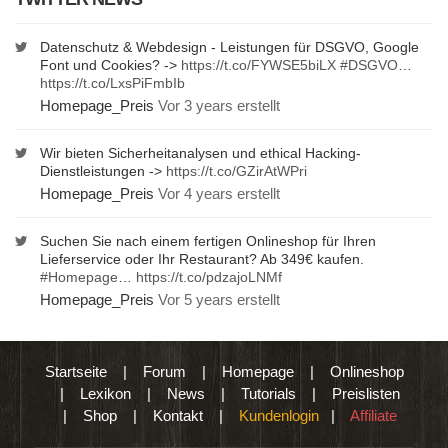
Datenschutz & Webdesign - Leistungen für DSGVO, Google
Font und Cookies? ->
https://t.co/FYWSE5biLX
#DSGVO
…
https://t.co/LxsPiFmbIb
Homepage_Preis
Vor 3 years erstellt
Wir bieten Sicherheitanalysen und ethical Hacking-
Dienstleistungen ->
https://t.co/GZirAtWPri
Homepage_Preis
Vor 4 years erstellt
Suchen Sie nach einem fertigen Onlineshop für Ihren
Lieferservice oder Ihr Restaurant? Ab 349€ kaufen.
#Homepage
…
https://t.co/pdzajoLNMf
Homepage_Preis
Vor 5 years erstellt
Startseite
|
Forum
|
Homepage
|
Onlineshop
|
Lexikon
|
News
|
Tutorials
|
Preislisten
|
Shop
|
Kontakt
|
Kundenlogin
|
Affiliate