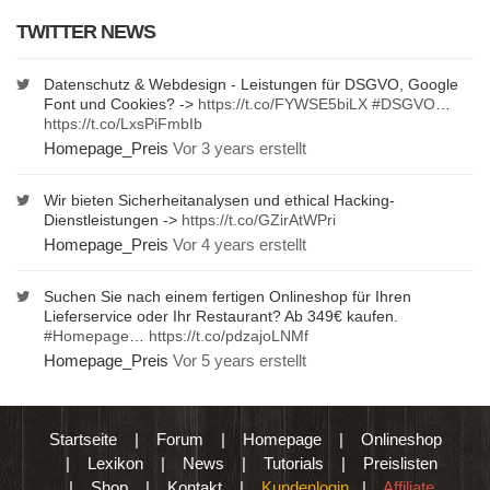
TWITTER NEWS
Datenschutz & Webdesign - Leistungen für DSGVO, Google
Font und Cookies? ->
https://t.co/FYWSE5biLX
#DSGVO
…
https://t.co/LxsPiFmbIb
Homepage_Preis
Vor 3 years erstellt
Wir bieten Sicherheitanalysen und ethical Hacking-
Dienstleistungen ->
https://t.co/GZirAtWPri
Homepage_Preis
Vor 4 years erstellt
Suchen Sie nach einem fertigen Onlineshop für Ihren
Lieferservice oder Ihr Restaurant? Ab 349€ kaufen.
#Homepage
…
https://t.co/pdzajoLNMf
Homepage_Preis
Vor 5 years erstellt
Startseite
|
Forum
|
Homepage
|
Onlineshop
|
Lexikon
|
News
|
Tutorials
|
Preislisten
|
Shop
|
Kontakt
|
Kundenlogin
|
Affiliate