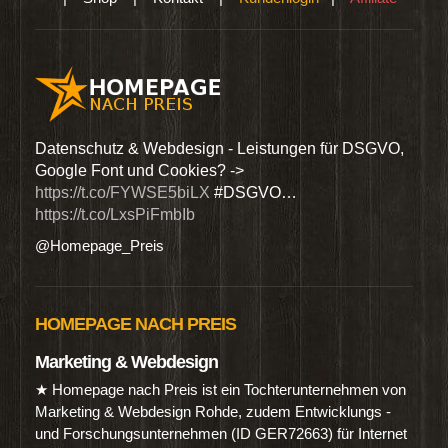
den
Datenschutz & Webdesign - Leistungen für DSGVO,
Wir 
Google Font und Cookies? ->
Dien
https://t.co/FYWSE5biLX
#DSGVO…
@Hom
https://t.co/LxsPiFmbIb
@Homepage_Preis
HOMEPAGE NACH PREIS
Marketing & Webdesign
★ Homepage nach Preis ist ein Tochterunternehmen von
Marketing & Webdesign Rohde, zudem Entwicklungs -
und Forschungsunternehmen (ID GER72663) für Internet