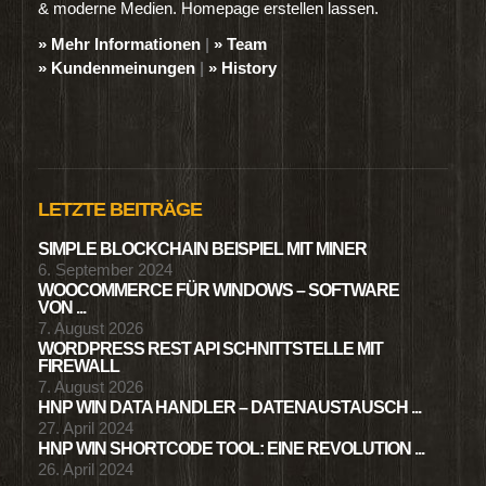
& moderne Medien. Homepage erstellen lassen.
» Mehr Informationen
|
» Team
» Kundenmeinungen
|
» History
LETZTE BEITRÄGE
SIMPLE BLOCKCHAIN BEISPIEL MIT MINER
6. September 2024
WOOCOMMERCE FÜR WINDOWS – SOFTWARE
VON ...
7. August 2026
WORDPRESS REST API SCHNITTSTELLE MIT
FIREWALL
7. August 2026
HNP WIN DATA HANDLER – DATENAUSTAUSCH ...
27. April 2024
HNP WIN SHORTCODE TOOL: EINE REVOLUTION ...
26. April 2024