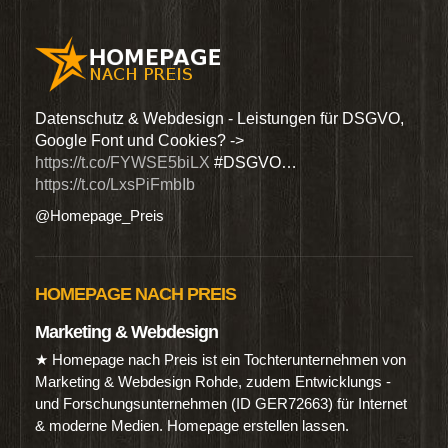
den
Datenschutz & Webdesign - Leistungen für DSGVO,
Wir 
Google Font und Cookies? ->
Dien
https://t.co/FYWSE5biLX
#DSGVO…
@Hom
https://t.co/LxsPiFmbIb
@Homepage_Preis
HOMEPAGE NACH PREIS
Marketing & Webdesign
★ Homepage nach Preis ist ein Tochterunternehmen von
Marketing & Webdesign Rohde, zudem Entwicklungs -
und Forschungsunternehmen (ID GER72663) für Internet
& moderne Medien. Homepage erstellen lassen.