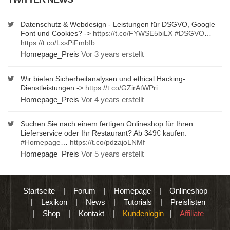
Datenschutz & Webdesign - Leistungen für DSGVO, Google
Font und Cookies? ->
https://t.co/FYWSE5biLX
#DSGVO
…
https://t.co/LxsPiFmbIb
Homepage_Preis
Vor 3 years erstellt
Wir bieten Sicherheitanalysen und ethical Hacking-
Dienstleistungen ->
https://t.co/GZirAtWPri
Homepage_Preis
Vor 4 years erstellt
Suchen Sie nach einem fertigen Onlineshop für Ihren
Lieferservice oder Ihr Restaurant? Ab 349€ kaufen.
#Homepage
…
https://t.co/pdzajoLNMf
Homepage_Preis
Vor 5 years erstellt
Startseite
|
Forum
|
Homepage
|
Onlineshop
|
Lexikon
|
News
|
Tutorials
|
Preislisten
|
Shop
|
Kontakt
|
Kundenlogin
|
Affiliate