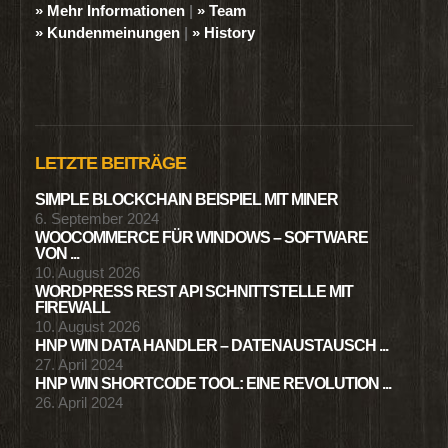
» Mehr Informationen
|
» Team
» Kundenmeinungen
|
» History
LETZTE BEITRÄGE
SIMPLE BLOCKCHAIN BEISPIEL MIT MINER
6. September 2024
WOOCOMMERCE FÜR WINDOWS – SOFTWARE
VON ...
10. August 2026
WORDPRESS REST API SCHNITTSTELLE MIT
FIREWALL
10. August 2026
HNP WIN DATA HANDLER – DATENAUSTAUSCH ...
27. April 2024
HNP WIN SHORTCODE TOOL: EINE REVOLUTION ...
26. April 2024