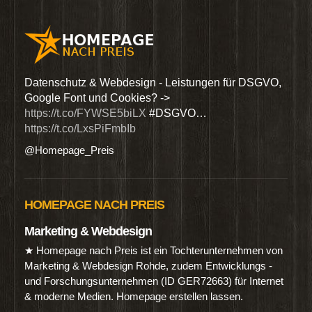
den
Datenschutz & Webdesign - Leistungen für DSGVO,
Wir 
Google Font und Cookies? ->
Dien
https://t.co/FYWSE5biLX
#DSGVO…
@Hom
https://t.co/LxsPiFmbIb
@Homepage_Preis
HOMEPAGE NACH PREIS
Marketing & Webdesign
★ Homepage nach Preis ist ein Tochterunternehmen von
Marketing & Webdesign Rohde, zudem Entwicklungs -
und Forschungsunternehmen (ID GER72663) für Internet
& moderne Medien. Homepage erstellen lassen.