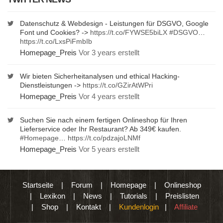
Datenschutz & Webdesign - Leistungen für DSGVO, Google
Font und Cookies? ->
https://t.co/FYWSE5biLX
#DSGVO
…
https://t.co/LxsPiFmbIb
Homepage_Preis
Vor 3 years erstellt
Wir bieten Sicherheitanalysen und ethical Hacking-
Dienstleistungen ->
https://t.co/GZirAtWPri
Homepage_Preis
Vor 4 years erstellt
Suchen Sie nach einem fertigen Onlineshop für Ihren
Lieferservice oder Ihr Restaurant? Ab 349€ kaufen.
#Homepage
…
https://t.co/pdzajoLNMf
Homepage_Preis
Vor 5 years erstellt
Startseite
|
Forum
|
Homepage
|
Onlineshop
|
Lexikon
|
News
|
Tutorials
|
Preislisten
|
Shop
|
Kontakt
|
Kundenlogin
|
Affiliate