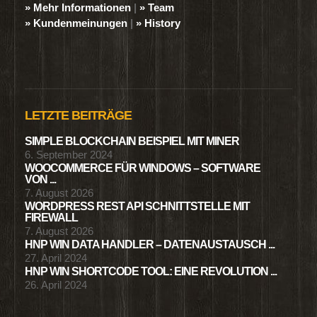
» Mehr Informationen
|
» Team
» Kundenmeinungen
|
» History
LETZTE BEITRÄGE
SIMPLE BLOCKCHAIN BEISPIEL MIT MINER
6. September 2024
WOOCOMMERCE FÜR WINDOWS – SOFTWARE
VON ...
7. August 2026
WORDPRESS REST API SCHNITTSTELLE MIT
FIREWALL
7. August 2026
HNP WIN DATA HANDLER – DATENAUSTAUSCH ...
27. April 2024
HNP WIN SHORTCODE TOOL: EINE REVOLUTION ...
26. April 2024