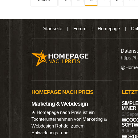
Startseite
|
Forum
|
Homepage
|
Onl
n digitalen Produkten wie Ebooks & DVDs.…
Datensc
https://
@Homep
HOMEPAGE NACH PREIS
LETZT
Marketing & Webdesign
SIMPLE
MINER
★ Homepage nach Preis ist ein
6. Sept
Tochterunternehmen von Marketing &
WOOCO
SOFTWA
Webdesign Rohde, zudem
9. Augu
Entwicklungs -und
WORDP