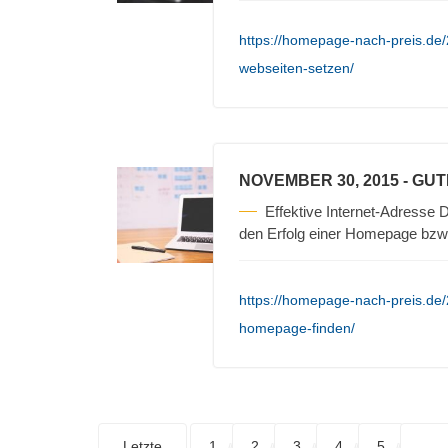
https://homepage-nach-preis.de/
webseiten-setzen/
NOVEMBER 30, 2015
- GU
Effektive Internet-Adresse D
den Erfolg einer Homepage bzw
https://homepage-nach-preis.de/
homepage-finden/
Letzte
1
2
3
4
5
. . .