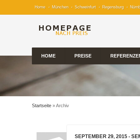
Home
München
Schweinfurt
Regensburg
Nürn
HOME
PREISE
REFERENZE
Startseite
»
Archiv
SEPTEMBER 29, 2015
- SE