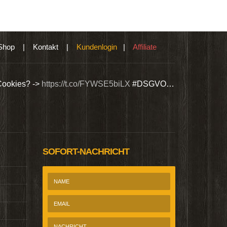
Shop
|
Kontakt
|
Kundenlogin
|
Affiliate
Cookies? ->
https://t.co/FYWSE5biLX
#DSGVO…
Wir bieten Si
@Homepage_P
SOFORT-NACHRICHT