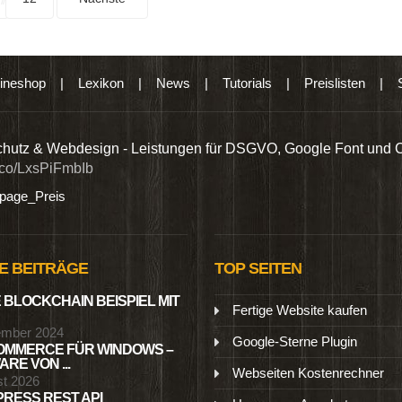
ineshop
|
Lexikon
|
News
|
Tutorials
|
Preislisten
|
hutz & Webdesign - Leistungen für DSGVO, Google Font und 
t.co/LxsPiFmbIb
age_Preis
E BEITRÄGE
TOP SEITEN
 BLOCKCHAIN BEISPIEL MIT
Fertige Website kaufen
ember 2024
Google-Sterne Plugin
MMERCE FÜR WINDOWS –
RE VON ...
Webseiten Kostenrechner
st 2026
RESS REST API