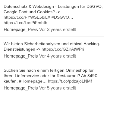
Datenschutz & Webdesign - Leistungen für DSGVO,
Google Font und Cookies? ->
https://t.co/FYWSE5biLX
#DSGVO
…
https://t.co/LxsPiFmbIb
Homepage_Preis
Vor 3 years erstellt
Wir bieten Sicherheitanalysen und ethical Hacking-
Dienstleistungen ->
https://t.co/GZirAtWPri
Homepage_Preis
Vor 4 years erstellt
Suchen Sie nach einem fertigen Onlineshop für
Ihren Lieferservice oder Ihr Restaurant? Ab 349€
kaufen.
#Homepage
…
https://t.co/pdzajoLNMf
Homepage_Preis
Vor 5 years erstellt