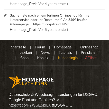
Homepage_Preis
Vor 4 years erstellt
Suchen Sie nach einem fertigen Onlineshop für Ihren
Lieferservice oder Ihr Restaurant? Ab 349€ kaufen.
#Homepage
…
https://t.co/pdzajoLNMf
Homepage_Preis
Vor 5 years erstellt
Startseite
|
Forum
|
Homepage
|
Onlineshop
|
Lexikon
|
News
|
Tutorials
|
Preislisten
|
Shop
|
Kontakt
|
Kundenlogin
|
Affiliate
den
Datenschutz & Webdesign - Leistungen für DSGVO,
Wir 
Google Font und Cookies? ->
Dien
https://t.co/FYWSE5biLX
#DSGVO…
@Hom