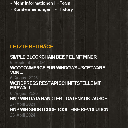
» Mehr Informationen
|
» Team
» Kundenmeinungen
|
» History
LETZTE BEITRÄGE
SIMPLE BLOCKCHAIN BEISPIEL MIT MINER
6. September 2024
WOOCOMMERCE FÜR WINDOWS – SOFTWARE
VON ...
6. August 2026
WORDPRESS REST API SCHNITTSTELLE MIT
FIREWALL
6. August 2026
HNP WIN DATA HANDLER – DATENAUSTAUSCH ...
27. April 2024
HNP WIN SHORTCODE TOOL: EINE REVOLUTION ...
26. April 2024