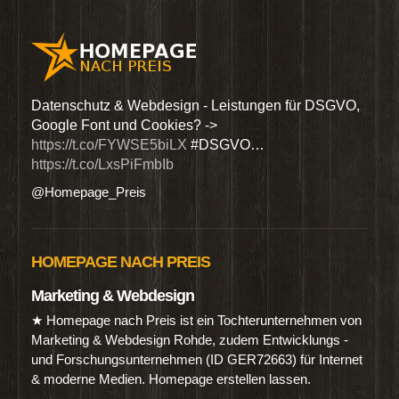
den
Datenschutz & Webdesign - Leistungen für DSGVO,
Wir 
Google Font und Cookies? ->
Dien
https://t.co/FYWSE5biLX
#DSGVO…
@Hom
https://t.co/LxsPiFmbIb
@Homepage_Preis
HOMEPAGE NACH PREIS
Marketing & Webdesign
★ Homepage nach Preis ist ein Tochterunternehmen von
Marketing & Webdesign Rohde, zudem Entwicklungs -
und Forschungsunternehmen (ID GER72663) für Internet
& moderne Medien. Homepage erstellen lassen.