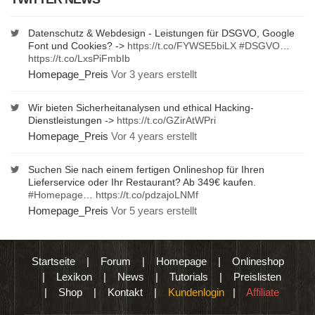
Datenschutz & Webdesign - Leistungen für DSGVO, Google
Font und Cookies? ->
https://t.co/FYWSE5biLX
#DSGVO
…
https://t.co/LxsPiFmbIb
Homepage_Preis
Vor 3 years erstellt
Wir bieten Sicherheitanalysen und ethical Hacking-
Dienstleistungen ->
https://t.co/GZirAtWPri
Homepage_Preis
Vor 4 years erstellt
Suchen Sie nach einem fertigen Onlineshop für Ihren
Lieferservice oder Ihr Restaurant? Ab 349€ kaufen.
#Homepage
…
https://t.co/pdzajoLNMf
Homepage_Preis
Vor 5 years erstellt
Startseite
|
Forum
|
Homepage
|
Onlineshop
|
Lexikon
|
News
|
Tutorials
|
Preislisten
|
Shop
|
Kontakt
|
Kundenlogin
|
Affiliate