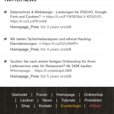
Datenschutz & Webdesign - Leistungen für DSGVO, Google
Font und Cookies? ->
https://t.co/FYWSE5biLX
#DSGVO
…
https://t.co/LxsPiFmbIb
Homepage_Preis
Vor 3 years erstellt
Wir bieten Sicherheitanalysen und ethical Hacking-
Dienstleistungen ->
https://t.co/GZirAtWPri
Homepage_Preis
Vor 4 years erstellt
Suchen Sie nach einem fertigen Onlineshop für Ihren
Lieferservice oder Ihr Restaurant? Ab 349€ kaufen.
#Homepage
…
https://t.co/pdzajoLNMf
Homepage_Preis
Vor 5 years erstellt
Startseite
|
Forum
|
Homepage
|
Onlineshop
|
Lexikon
|
News
|
Tutorials
|
Preislisten
|
Shop
|
Kontakt
|
Kundenlogin
|
Affiliate