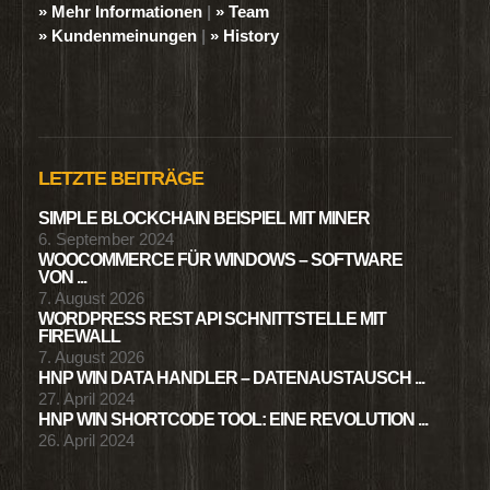
» Mehr Informationen
|
» Team
» Kundenmeinungen
|
» History
LETZTE BEITRÄGE
SIMPLE BLOCKCHAIN BEISPIEL MIT MINER
6. September 2024
WOOCOMMERCE FÜR WINDOWS – SOFTWARE
VON ...
7. August 2026
WORDPRESS REST API SCHNITTSTELLE MIT
FIREWALL
7. August 2026
HNP WIN DATA HANDLER – DATENAUSTAUSCH ...
27. April 2024
HNP WIN SHORTCODE TOOL: EINE REVOLUTION ...
26. April 2024