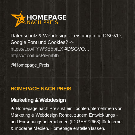
den
Datenschutz & Webdesign - Leistungen für DSGVO,
Wir 
Google Font und Cookies? ->
Dien
https://t.co/FYWSE5biLX
#DSGVO…
@Hom
https://t.co/LxsPiFmbIb
@Homepage_Preis
HOMEPAGE NACH PREIS
Marketing & Webdesign
★ Homepage nach Preis ist ein Tochterunternehmen von
Marketing & Webdesign Rohde, zudem Entwicklungs -
und Forschungsunternehmen (ID GER72663) für Internet
& moderne Medien. Homepage erstellen lassen.