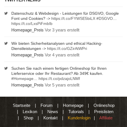
Datenschutz & Webdesign - Leistungen für DSGVO, Google
Font und Cookies? ->
https://t.co/FYWSE5biLX
#DSGVO
…
https://t.co/LxsPiFmbIb
Homepage_Preis
Vor 3 years erstellt
Wir bieten Sicherheitanalysen und ethical Hacking-
Dienstleistungen ->
https://t.co/GZirAtWPri
Homepage_Preis
Vor 4 years erstellt
Suchen Sie nach einem fertigen Onlineshop für Ihren
Lieferservice oder Ihr Restaurant? Ab 349€ kaufen.
#Homepage
…
https://t.co/pdzajoLNMf
Homepage_Preis
Vor 5 years erstellt
Startseite
|
Forum
|
Homepage
|
Onlineshop
|
Lexikon
|
News
|
Tutorials
|
Preislisten
|
Shop
|
Kontakt
|
Kundenlogin
|
Affiliate