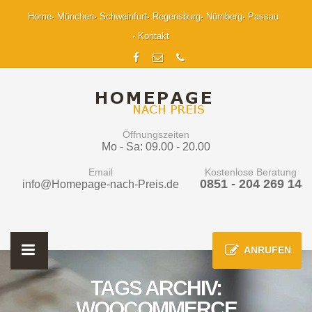
Home
München
Schweinfurt
Regensburg
Nürnberg
Passau
Kontakt
Öffnungszeiten
Mo - Sa: 09.00 - 20.00
Email
Kostenlose Beratung
0851 - 204 269 14
info@Homepage-nach-Preis.de
ANRUFEN
TAGS ARCHIV:
WOOCOMMERCE