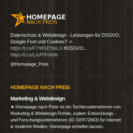
den
Datenschutz & Webdesign - Leistungen für DSGVO,
Wir 
Google Font und Cookies? ->
Dien
https://t.co/FYWSE5biLX
#DSGVO…
@Hom
https://t.co/LxsPiFmbIb
@Homepage_Preis
HOMEPAGE NACH PREIS
Marketing & Webdesign
★ Homepage nach Preis ist ein Tochterunternehmen von
Marketing & Webdesign Rohde, zudem Entwicklungs -
und Forschungsunternehmen (ID GER72663) für Internet
& moderne Medien. Homepage erstellen lassen.