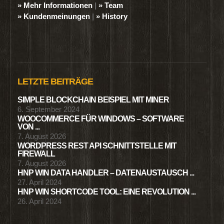
» Mehr Informationen
|
» Team
» Kundenmeinungen
|
» History
LETZTE BEITRÄGE
SIMPLE BLOCKCHAIN BEISPIEL MIT MINER
6. September 2024
WOOCOMMERCE FÜR WINDOWS – SOFTWARE
VON ...
7. August 2026
WORDPRESS REST API SCHNITTSTELLE MIT
FIREWALL
7. August 2026
HNP WIN DATA HANDLER – DATENAUSTAUSCH ...
27. April 2024
HNP WIN SHORTCODE TOOL: EINE REVOLUTION ...
26. April 2024