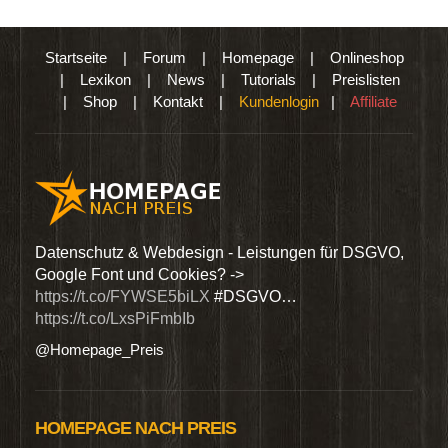
Startseite
|
Forum
|
Homepage
|
Onlineshop
|
Lexikon
|
News
|
Tutorials
|
Preislisten
|
Shop
|
Kontakt
|
Kundenlogin
|
Affiliate
den
Datenschutz & Webdesign - Leistungen für DSGVO,
Wir 
Google Font und Cookies? ->
Dien
https://t.co/FYWSE5biLX
#DSGVO…
@Hom
https://t.co/LxsPiFmbIb
@Homepage_Preis
HOMEPAGE NACH PREIS