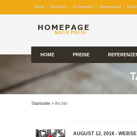
Home
München
Schweinfurt
Regensburg
Nürn
HOME
PREISE
REFERENZE
T
Startseite
»
Archiv
AUGUST 12, 2016
- WEBSE