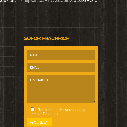
Cookies? ->
https://t.co/FYWSE5biLX
#DSGVO…
Wir bieten Si
@Homepage_P
SOFORT-NACHRICHT
*Ich stimme der Verarbeitung
meiner Daten zu.