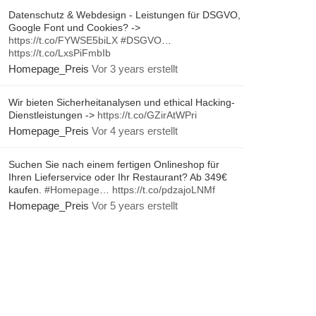
Datenschutz & Webdesign - Leistungen für DSGVO,
Google Font und Cookies? ->
https://t.co/FYWSE5biLX
#DSGVO
…
https://t.co/LxsPiFmbIb
Homepage_Preis
Vor 3 years erstellt
Wir bieten Sicherheitanalysen und ethical Hacking-
Dienstleistungen ->
https://t.co/GZirAtWPri
Homepage_Preis
Vor 4 years erstellt
Suchen Sie nach einem fertigen Onlineshop für
Ihren Lieferservice oder Ihr Restaurant? Ab 349€
kaufen.
#Homepage
…
https://t.co/pdzajoLNMf
Homepage_Preis
Vor 5 years erstellt