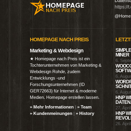
n digitalen Produkten wie Ebooks & DVDs.…
Datensc
https://
@Homep
HOMEPAGE NACH PREIS
LETZT
Marketing & Webdesign
SIMPLE
MINER
★ Homepage nach Preis ist ein
6. Sept
Tochterunternehmen von Marketing &
WOOCO
SOFTWA
Webdesign Rohde, zudem
6. Augu
Entwicklungs -und
WORDP
Forschungsunternehmen (ID
SCHNIT
GER72663) für Internet & moderne
6. Augu
Medien. Homepage erstellen lassen.
HNP WI
DATENA
» Mehr Informationen
|
» Team
27. Apri
» Kundenmeinungen
|
» History
HNP WI
REVOLU
26. Apri