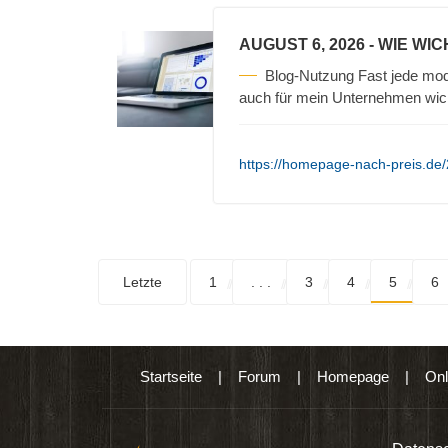
AUGUST 6, 2026
- WIE WIC
Blog-Nutzung Fast jede mod
auch für mein Unternehmen wic
https://homepage-nach-preis.de/2
Letzte
1
. . .
3
4
5
6
Startseite
|
Forum
|
Homepage
|
Onl