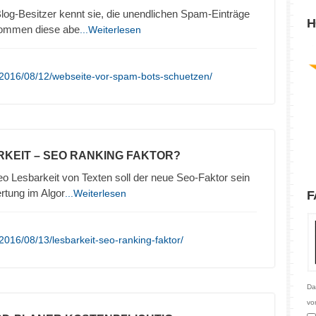
log-Besitzer kennt sie, die unendlichen Spam-Einträge
H
kommen diese abe
...Weiterlesen
/2016/08/12/webseite-vor-spam-bots-schuetzen/
RKEIT – SEO RANKING FAKTOR?
o Lesbarkeit von Texten soll der neue Seo-Faktor sein
rtung im Algor
...Weiterlesen
F
016/08/13/lesbarkeit-seo-ranking-faktor/
Da
vo