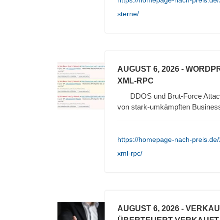
https://homepage-nach-preis.de/2
sterne/
AUGUST 6, 2026
- WORDPR
XML-RPC
DDOS und Brut-Force Attack
von stark-umkämpften Busines
https://homepage-nach-preis.de
xml-rpc/
AUGUST 6, 2026
- VERKA