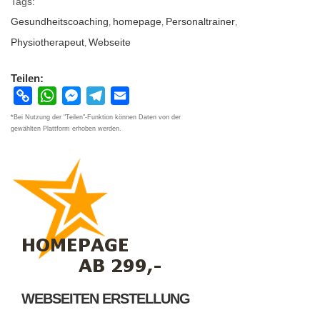
Tags:
Gesundheitscoaching
homepage
Personaltrainer
,
,
,
Physiotherapeut
Webseite
,
Teilen:
Copy
WhatsApp
Messenger
Telegram
Email
Link
*Bei Nutzung der "Teilen"-Funktion können Daten von der
gewählten Plattform erhoben werden.
WEBSEITEN ERSTELLUNG