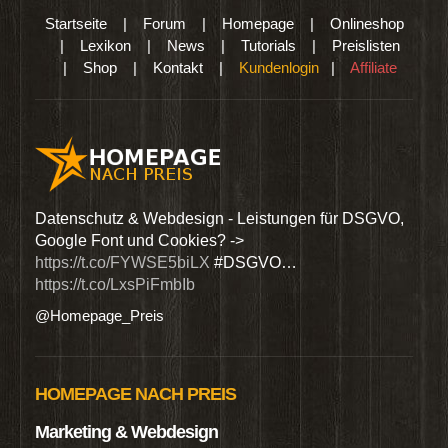
Startseite
|
Forum
|
Homepage
|
Onlineshop
|
Lexikon
|
News
|
Tutorials
|
Preislisten
|
Shop
|
Kontakt
|
Kundenlogin
|
Affiliate
den
Datenschutz & Webdesign - Leistungen für DSGVO,
Wir 
Google Font und Cookies? ->
Dien
https://t.co/FYWSE5biLX
#DSGVO…
@Hom
https://t.co/LxsPiFmbIb
@Homepage_Preis
HOMEPAGE NACH PREIS
Marketing & Webdesign