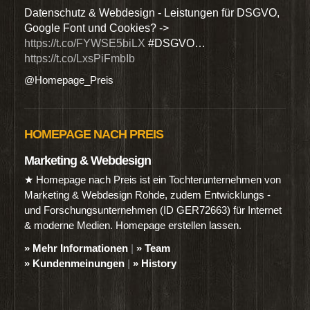
den
Datenschutz & Webdesign - Leistungen für DSGVO,
Wir 
Google Font und Cookies? ->
Dien
https://t.co/FYWSE5biLX
#DSGVO…
@Hom
https://t.co/LxsPiFmbIb
@Homepage_Preis
HOMEPAGE NACH PREIS
Marketing & Webdesign
★ Homepage nach Preis ist ein Tochterunternehmen von
Marketing & Webdesign Rohde, zudem Entwicklungs -
und Forschungsunternehmen (ID GER72663) für Internet
& moderne Medien. Homepage erstellen lassen.
» Mehr Informationen
|
» Team
» Kundenmeinungen
|
» History