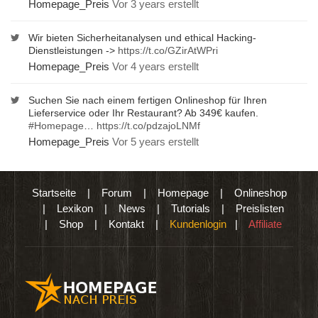
Homepage_Preis
Vor 3 years erstellt
Wir bieten Sicherheitanalysen und ethical Hacking-
Dienstleistungen ->
https://t.co/GZirAtWPri
Homepage_Preis
Vor 4 years erstellt
Suchen Sie nach einem fertigen Onlineshop für Ihren
Lieferservice oder Ihr Restaurant? Ab 349€ kaufen.
#Homepage
…
https://t.co/pdzajoLNMf
Homepage_Preis
Vor 5 years erstellt
Startseite
|
Forum
|
Homepage
|
Onlineshop
|
Lexikon
|
News
|
Tutorials
|
Preislisten
|
Shop
|
Kontakt
|
Kundenlogin
|
Affiliate