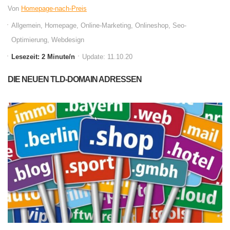
Von
Homepage-nach-Preis
Allgemein
,
Homepage
,
Online-Marketing
,
Onlineshop
,
Seo-
Optimierung
,
Webdesign
Lesezeit: 2 Minute/n
Update: 11.10.20
DIE NEUEN TLD-DOMAIN ADRESSEN