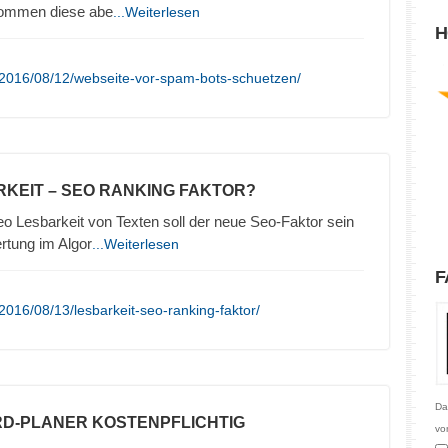
kommen diese abe
...Weiterlesen
H
/2016/08/12/webseite-vor-spam-bots-schuetzen/
RKEIT – SEO RANKING FAKTOR?
o Lesbarkeit von Texten soll der neue Seo-Faktor sein
rtung im Algor
...Weiterlesen
F
016/08/13/lesbarkeit-seo-ranking-faktor/
Da
D-PLANER KOSTENPFLICHTIG
vo