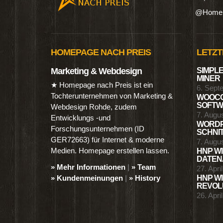
@Homep
HOMEPAGE NACH PREIS
LETZT
Marketing & Webdesign
SIMPLE
MINER
★ Homepage nach Preis ist ein
6. Sept
Tochterunternehmen von Marketing &
WOOCO
SOFTWA
Webdesign Rohde, zudem
7. Augu
Entwicklungs -und
WORDP
Forschungsunternehmen (ID
SCHNIT
GER72663) für Internet & moderne
7. Augu
Medien. Homepage erstellen lassen.
HNP WI
DATENA
» Mehr Informationen
|
» Team
27. Apri
» Kundenmeinungen
|
» History
HNP WI
REVOLU
26. Apri