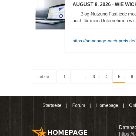
AUGUST 8, 2026
- WIE WIC
Blog-Nutzung Fast jede mod
auch für mein Unternehmen wic
https://homepage-nach-preis.de/2
Letzte
1
. . .
3
4
5
6
Startseite
|
Forum
|
Homepage
|
Onl
n digitalen Produkten wie Ebooks & DVDs.…
Datensc
https://