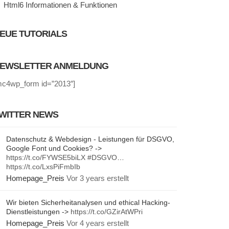
Html6 Informationen & Funktionen
EUE TUTORIALS
EWSLETTER ANMELDUNG
mc4wp_form id=”2013″]
WITTER NEWS
Datenschutz & Webdesign - Leistungen für DSGVO,
Google Font und Cookies? ->
https://t.co/FYWSE5biLX
#DSGVO
…
https://t.co/LxsPiFmbIb
Homepage_Preis
Vor 3 years erstellt
Wir bieten Sicherheitanalysen und ethical Hacking-
Dienstleistungen ->
https://t.co/GZirAtWPri
Homepage_Preis
Vor 4 years erstellt