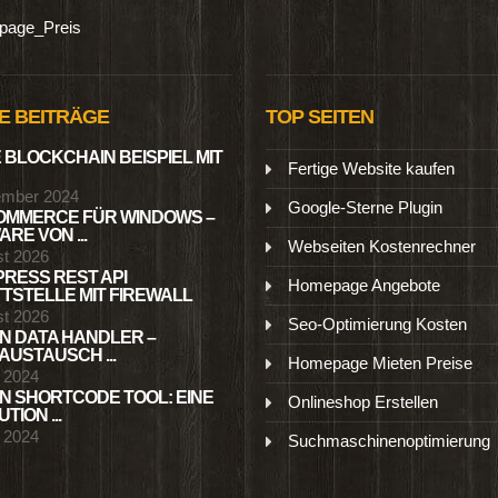
age_Preis
E BEITRÄGE
TOP SEITEN
 BLOCKCHAIN BEISPIEL MIT
Fertige Website kaufen
ember 2024
Google-Sterne Plugin
MMERCE FÜR WINDOWS –
RE VON ...
Webseiten Kostenrechner
st 2026
RESS REST API
Homepage Angebote
TSTELLE MIT FIREWALL
st 2026
Seo-Optimierung Kosten
N DATA HANDLER –
USTAUSCH ...
Homepage Mieten Preise
l 2024
N SHORTCODE TOOL: EINE
Onlineshop Erstellen
TION ...
l 2024
Suchmaschinenoptimierung