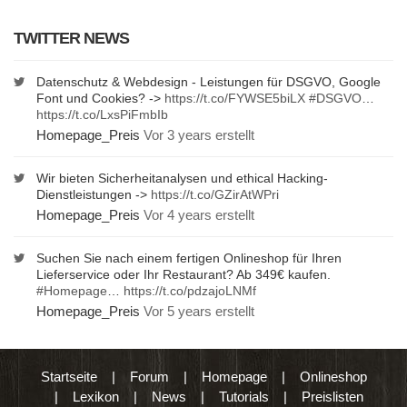
TWITTER NEWS
Datenschutz & Webdesign - Leistungen für DSGVO, Google
Font und Cookies? ->
https://t.co/FYWSE5biLX
#DSGVO
…
https://t.co/LxsPiFmbIb
Homepage_Preis
Vor 3 years erstellt
Wir bieten Sicherheitanalysen und ethical Hacking-
Dienstleistungen ->
https://t.co/GZirAtWPri
Homepage_Preis
Vor 4 years erstellt
Suchen Sie nach einem fertigen Onlineshop für Ihren
Lieferservice oder Ihr Restaurant? Ab 349€ kaufen.
#Homepage
…
https://t.co/pdzajoLNMf
Homepage_Preis
Vor 5 years erstellt
Startseite
|
Forum
|
Homepage
|
Onlineshop
|
Lexikon
|
News
|
Tutorials
|
Preislisten