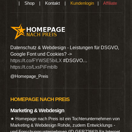
|
Shop
|
Kontakt
|
Kundenlogin
|
Affiliate
den
Datenschutz & Webdesign - Leistungen für DSGVO,
Wir 
Google Font und Cookies? ->
Dien
https://t.co/FYWSE5biLX
#DSGVO…
@Hom
https://t.co/LxsPiFmbIb
@Homepage_Preis
HOMEPAGE NACH PREIS
Marketing & Webdesign
★ Homepage nach Preis ist ein Tochterunternehmen von
Marketing & Webdesign Rohde, zudem Entwicklungs -
und Forschungsunternehmen (ID GER72663) für Internet