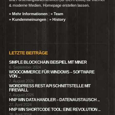
& moderne Medien. Homepage erstellen lassen.
» Mehr Informationen
|
» Team
» Kundenmeinungen
|
» History
LETZTE BEITRÄGE
SIMPLE BLOCKCHAIN BEISPIEL MIT MINER
6. September 2024
WOOCOMMERCE FÜR WINDOWS – SOFTWARE
VON ...
7. August 2026
WORDPRESS REST API SCHNITTSTELLE MIT
FIREWALL
7. August 2026
HNP WIN DATA HANDLER – DATENAUSTAUSCH ...
27. April 2024
HNP WIN SHORTCODE TOOL: EINE REVOLUTION ...
26. April 2024