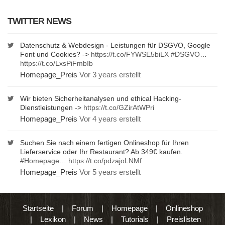
TWITTER NEWS
Datenschutz & Webdesign - Leistungen für DSGVO, Google
Font und Cookies? ->
https://t.co/FYWSE5biLX
#DSGVO
…
https://t.co/LxsPiFmbIb
Homepage_Preis
Vor 3 years erstellt
Wir bieten Sicherheitanalysen und ethical Hacking-
Dienstleistungen ->
https://t.co/GZirAtWPri
Homepage_Preis
Vor 4 years erstellt
Suchen Sie nach einem fertigen Onlineshop für Ihren
Lieferservice oder Ihr Restaurant? Ab 349€ kaufen.
#Homepage
…
https://t.co/pdzajoLNMf
Homepage_Preis
Vor 5 years erstellt
Startseite
|
Forum
|
Homepage
|
Onlineshop
|
Lexikon
|
News
|
Tutorials
|
Preislisten