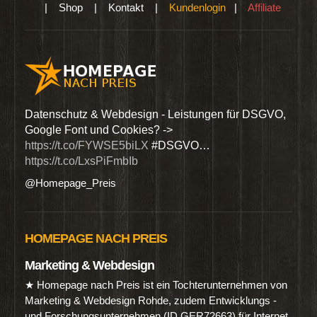
|
Shop
|
Kontakt
|
Kundenlogin
|
Affiliate
den
Datenschutz & Webdesign - Leistungen für DSGVO,
Wir 
Google Font und Cookies? ->
Dien
https://t.co/FYWSE5biLX
#DSGVO…
@Hom
https://t.co/LxsPiFmbIb
@Homepage_Preis
HOMEPAGE NACH PREIS
Marketing & Webdesign
★ Homepage nach Preis ist ein Tochterunternehmen von
Marketing & Webdesign Rohde, zudem Entwicklungs -
und Forschungsunternehmen (ID GER72663) für Internet