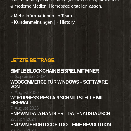
& moderne Medien. Homepage erstellen lassen.
» Mehr Informationen
|
» Team
» Kundenmeinungen
|
» History
LETZTE BEITRÄGE
SIMPLE BLOCKCHAIN BEISPIEL MIT MINER
6. September 2024
WOOCOMMERCE FÜR WINDOWS – SOFTWARE
VON ...
7. August 2026
WORDPRESS REST API SCHNITTSTELLE MIT
FIREWALL
7. August 2026
HNP WIN DATA HANDLER – DATENAUSTAUSCH ...
27. April 2024
HNP WIN SHORTCODE TOOL: EINE REVOLUTION ...
26. April 2024