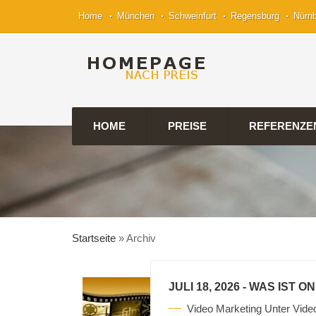
Home
München
Schweinfurt
Regensburg
Nürn
HOME
PREISE
REFERENZE
Startseite
»
Archiv
JULI 18, 2026
- WAS IST O
Video Marketing Unter Vide