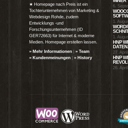
MINER
★ Homepage nach Preis ist ein
6. Sept
Tochterunternehmen von Marketing &
WOOCO
SOFTWA
Webdesign Rohde, zudem
1. Augu
Entwicklungs -und
WORDP
Forschungsunternehmen (ID
SCHNIT
GER72663) für Internet & moderne
1. Augu
Medien. Homepage erstellen lassen.
HNP WI
DATENA
» Mehr Informationen
|
» Team
27. Apri
» Kundenmeinungen
|
» History
HNP WI
REVOLU
26. Apri