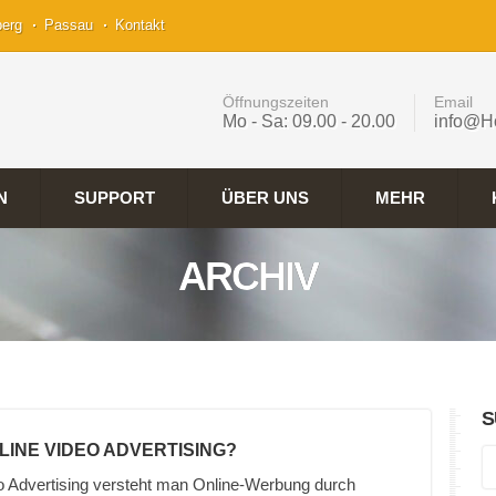
berg
Passau
Kontakt
Öffnungszeiten
Email
Mo - Sa: 09.00 - 20.00
info@H
N
SUPPORT
ÜBER UNS
MEHR
ARCHIV
S
NLINE VIDEO ADVERTISING?
o Advertising versteht man Online-Werbung durch