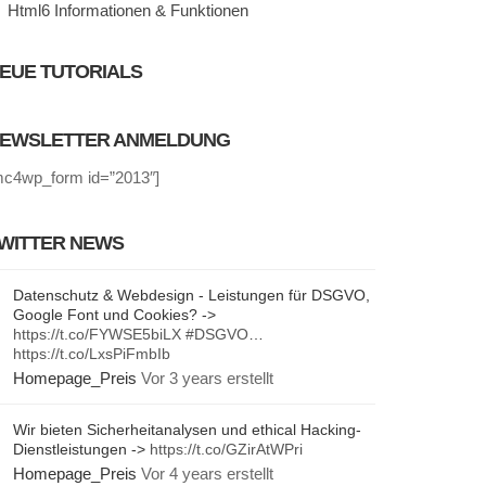
Html6 Informationen & Funktionen
EUE TUTORIALS
EWSLETTER ANMELDUNG
mc4wp_form id=”2013″]
WITTER NEWS
Datenschutz & Webdesign - Leistungen für DSGVO,
Google Font und Cookies? ->
https://t.co/FYWSE5biLX
#DSGVO
…
https://t.co/LxsPiFmbIb
Homepage_Preis
Vor 3 years erstellt
Wir bieten Sicherheitanalysen und ethical Hacking-
Dienstleistungen ->
https://t.co/GZirAtWPri
Homepage_Preis
Vor 4 years erstellt