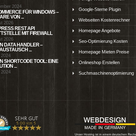
ember 2024
Google-Sterne Plugin
MMERCE FÜR WINDOWS –
RE VON ...
Webseiten Kostenrechner
st 2026
RESS REST API
Homepage Angebote
TSTELLE MIT FIREWALL
st 2026
Seo-Optimierung Kosten
N DATA HANDLER –
USTAUSCH ...
Homepage Mieten Preise
l 2024
N SHORTCODE TOOL: EINE
Onlineshop Erstellen
TION ...
l 2024
Suchmaschinenoptimierung
Unser Hosting ist in einem deutschen Rech