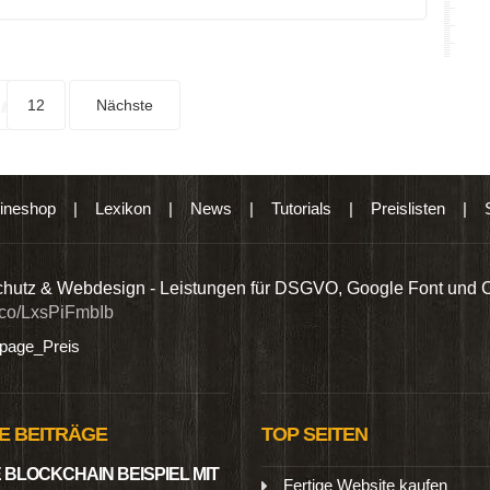
12
Nächste
ineshop
|
Lexikon
|
News
|
Tutorials
|
Preislisten
|
hutz & Webdesign - Leistungen für DSGVO, Google Font und 
t.co/LxsPiFmbIb
age_Preis
E BEITRÄGE
TOP SEITEN
 BLOCKCHAIN BEISPIEL MIT
Fertige Website kaufen