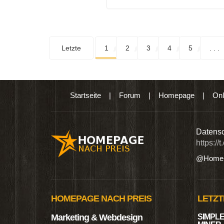
Letzte
1
2
3
4
5
. . .
Startseite
|
Forum
|
Homepage
|
Onl
n digitalen Produkten wie Ebooks & DVDs.…
Datensc
https://
@Homep
HOMEPAGE NACH PREIS
LETZT
Marketing & Webdesign
SIMPLE