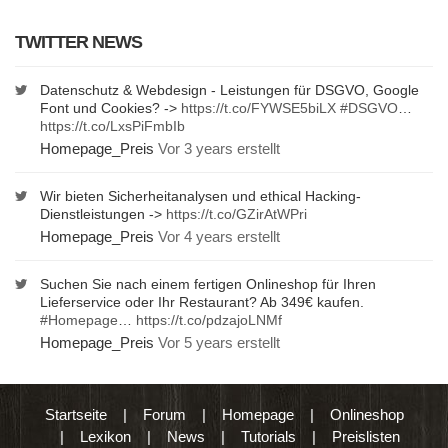
TWITTER NEWS
Datenschutz & Webdesign - Leistungen für DSGVO, Google
Font und Cookies? ->
https://t.co/FYWSE5biLX
#DSGVO
…
https://t.co/LxsPiFmbIb
Homepage_Preis
Vor 3 years erstellt
Wir bieten Sicherheitanalysen und ethical Hacking-
Dienstleistungen ->
https://t.co/GZirAtWPri
Homepage_Preis
Vor 4 years erstellt
Suchen Sie nach einem fertigen Onlineshop für Ihren
Lieferservice oder Ihr Restaurant? Ab 349€ kaufen.
#Homepage
…
https://t.co/pdzajoLNMf
Homepage_Preis
Vor 5 years erstellt
Startseite
|
Forum
|
Homepage
|
Onlineshop
|
Lexikon
|
News
|
Tutorials
|
Preislisten