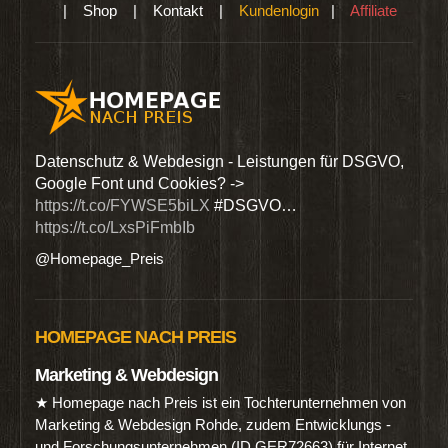
|
Shop
|
Kontakt
|
Kundenlogin
|
Affiliate
den
Datenschutz & Webdesign - Leistungen für DSGVO,
Wir 
Google Font und Cookies? ->
Dien
https://t.co/FYWSE5biLX
#DSGVO…
@Hom
https://t.co/LxsPiFmbIb
@Homepage_Preis
HOMEPAGE NACH PREIS
Marketing & Webdesign
★ Homepage nach Preis ist ein Tochterunternehmen von
Marketing & Webdesign Rohde, zudem Entwicklungs -
und Forschungsunternehmen (ID GER72663) für Internet