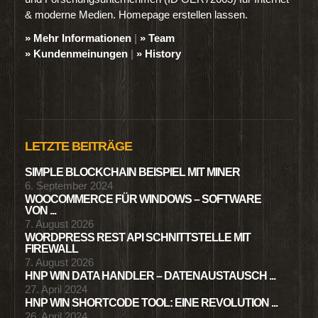
& moderne Medien. Homepage erstellen lassen.
» Mehr Informationen
|
» Team
» Kundenmeinungen
|
» History
LETZTE BEITRÄGE
SIMPLE BLOCKCHAIN BEISPIEL MIT MINER
6. September 2024
WOOCOMMERCE FÜR WINDOWS – SOFTWARE
VON ...
7. August 2026
WORDPRESS REST API SCHNITTSTELLE MIT
FIREWALL
7. August 2026
HNP WIN DATA HANDLER – DATENAUSTAUSCH ...
27. April 2024
HNP WIN SHORTCODE TOOL: EINE REVOLUTION ...
26. April 2024