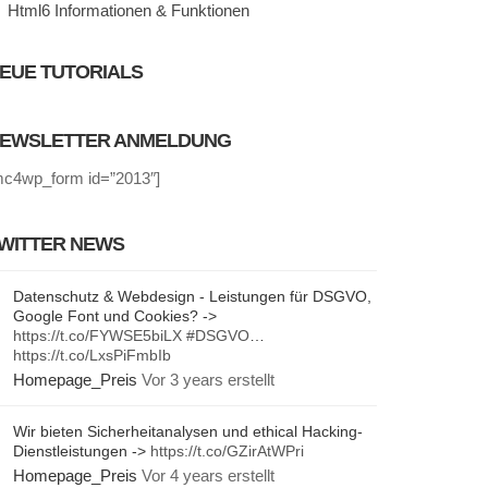
Html6 Informationen & Funktionen
EUE TUTORIALS
EWSLETTER ANMELDUNG
mc4wp_form id=”2013″]
WITTER NEWS
Datenschutz & Webdesign - Leistungen für DSGVO,
Google Font und Cookies? ->
https://t.co/FYWSE5biLX
#DSGVO
…
https://t.co/LxsPiFmbIb
Homepage_Preis
Vor 3 years erstellt
Wir bieten Sicherheitanalysen und ethical Hacking-
Dienstleistungen ->
https://t.co/GZirAtWPri
Homepage_Preis
Vor 4 years erstellt