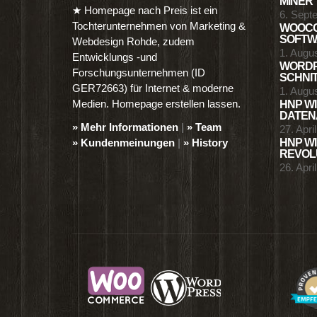
MINER
★ Homepage nach Preis ist ein
6. Sept
Tochterunternehmen von Marketing &
WOOCO
SOFTWA
Webdesign Rohde, zudem
1. Augu
Entwicklungs -und
WORDP
Forschungsunternehmen (ID
SCHNIT
GER72663) für Internet & moderne
1. Augu
Medien. Homepage erstellen lassen.
HNP WI
DATENA
» Mehr Informationen
|
» Team
27. Apri
» Kundenmeinungen
|
» History
HNP WI
REVOLU
26. Apri