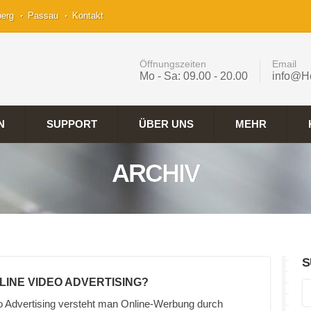
berg
Passau
Kontakt
Öffnungszeiten
Email
Mo - Sa: 09.00 - 20.00
info@H
N
SUPPORT
ÜBER UNS
MEHR
ARCHIV
S
NLINE VIDEO ADVERTISING?
o Advertising versteht man Online-Werbung durch