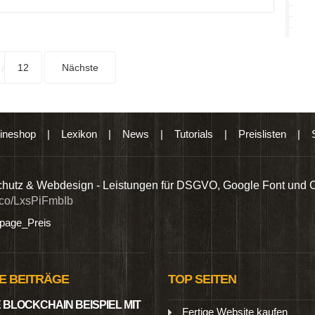
12
Nächste
ineshop
|
Lexikon
|
News
|
Tutorials
|
Preislisten
|
hutz & Webdesign - Leistungen für DSGVO, Google Font und 
t.co/LxsPiFmbIb
age_Preis
E BEITRÄGE
TOP SEITEN
 BLOCKCHAIN BEISPIEL MIT
Fertige Website kaufen