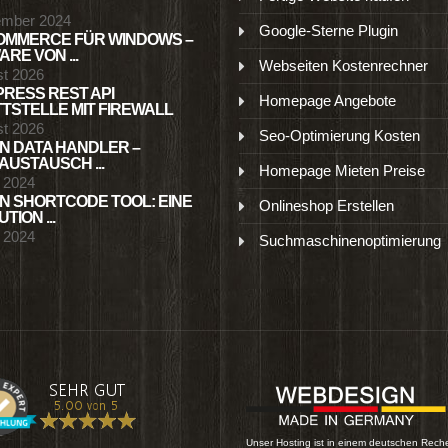
ember 2024
Google-Sterne Plugin
MMERCE FÜR WINDOWS –
RE VON ...
Webseiten Kostenrechner
st 2026
RESS REST API
Homepage Angebote
TSTELLE MIT FIREWALL
st 2026
Seo-Optimierung Kosten
N DATA HANDLER –
USTAUSCH ...
Homepage Mieten Preise
l 2024
N SHORTCODE TOOL: EINE
Onlineshop Erstellen
TION ...
l 2024
Suchmaschinenoptimierung
Unser Hosting ist in einem deutschen Rech