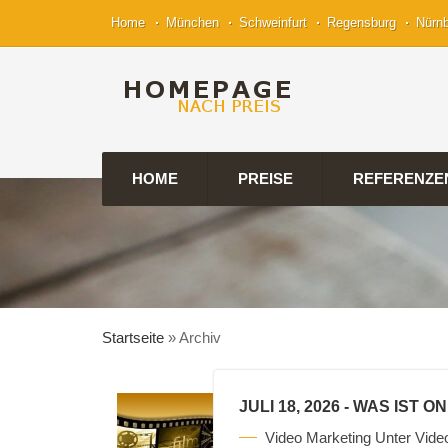
Home
München
Schweinfurt
Regensburg
Nürn
HOME
PREISE
REFERENZE
Startseite
»
Archiv
JULI 18, 2026
- WAS IST O
Video Marketing Unter Vide