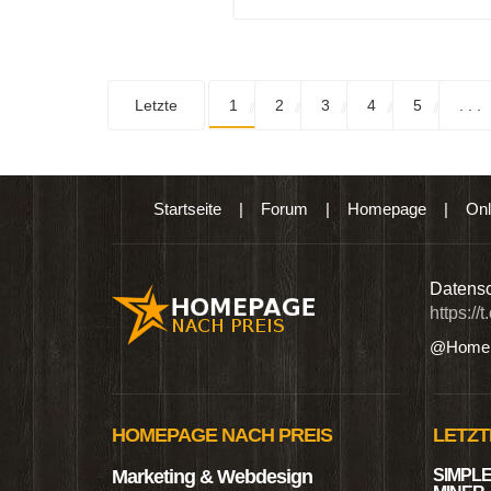
Letzte
1
2
3
4
5
. . .
Startseite
|
Forum
|
Homepage
|
Onl
n digitalen Produkten wie Ebooks & DVDs.…
Datensc
https://
@Homep
HOMEPAGE NACH PREIS
LETZT
Marketing & Webdesign
SIMPLE