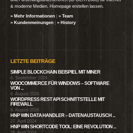
& moderne Medien. Homepage erstellen lassen.
» Mehr Informationen
|
» Team
» Kundenmeinungen
|
» History
LETZTE BEITRÄGE
SIMPLE BLOCKCHAIN BEISPIEL MIT MINER
6. September 2024
WOOCOMMERCE FÜR WINDOWS – SOFTWARE
VON ...
6. August 2026
WORDPRESS REST API SCHNITTSTELLE MIT
FIREWALL
6. August 2026
HNP WIN DATA HANDLER – DATENAUSTAUSCH ...
27. April 2024
HNP WIN SHORTCODE TOOL: EINE REVOLUTION ...
26. April 2024