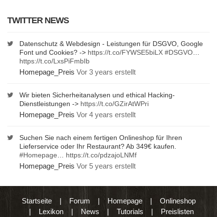
TWITTER NEWS
Datenschutz & Webdesign - Leistungen für DSGVO, Google
Font und Cookies? ->
https://t.co/FYWSE5biLX
#DSGVO
…
https://t.co/LxsPiFmbIb
Homepage_Preis
Vor 3 years erstellt
Wir bieten Sicherheitanalysen und ethical Hacking-
Dienstleistungen ->
https://t.co/GZirAtWPri
Homepage_Preis
Vor 4 years erstellt
Suchen Sie nach einem fertigen Onlineshop für Ihren
Lieferservice oder Ihr Restaurant? Ab 349€ kaufen.
#Homepage
…
https://t.co/pdzajoLNMf
Homepage_Preis
Vor 5 years erstellt
Startseite
|
Forum
|
Homepage
|
Onlineshop
|
Lexikon
|
News
|
Tutorials
|
Preislisten