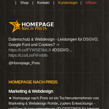
|
Shop
|
Kontakt
|
Kundenlogin
|
Affiliate
den
Datenschutz & Webdesign - Leistungen für DSGVO,
Wir 
Google Font und Cookies? ->
Dien
https://t.co/FYWSE5biLX
#DSGVO…
@Hom
https://t.co/LxsPiFmbIb
@Homepage_Preis
HOMEPAGE NACH PREIS
Marketing & Webdesign
★ Homepage nach Preis ist ein Tochterunternehmen von
Marketing & Webdesign Rohde, zudem Entwicklungs -
und Forschungsunternehmen (ID GER72663) für Internet