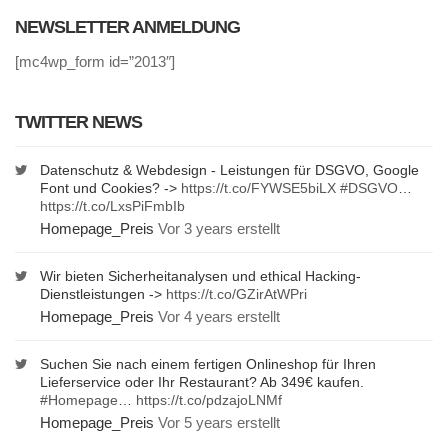
NEWSLETTER ANMELDUNG
[mc4wp_form id=”2013″]
TWITTER NEWS
Datenschutz & Webdesign - Leistungen für DSGVO, Google
Font und Cookies? ->
https://t.co/FYWSE5biLX
#DSGVO
…
https://t.co/LxsPiFmbIb
Homepage_Preis
Vor 3 years erstellt
Wir bieten Sicherheitanalysen und ethical Hacking-
Dienstleistungen ->
https://t.co/GZirAtWPri
Homepage_Preis
Vor 4 years erstellt
Suchen Sie nach einem fertigen Onlineshop für Ihren
Lieferservice oder Ihr Restaurant? Ab 349€ kaufen.
#Homepage
…
https://t.co/pdzajoLNMf
Homepage_Preis
Vor 5 years erstellt