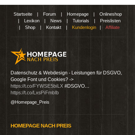
Startseite
|
Forum
|
Homepage
|
Onlineshop
|
Lexikon
|
News
|
Tutorials
|
Preislisten
|
Shop
|
Kontakt
|
Kundenlogin
|
Affiliate
den
Datenschutz & Webdesign - Leistungen für DSGVO,
Wir 
Google Font und Cookies? ->
Dien
https://t.co/FYWSE5biLX
#DSGVO…
@Hom
https://t.co/LxsPiFmbIb
@Homepage_Preis
HOMEPAGE NACH PREIS