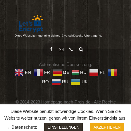
Diese Webseite nutzt eine sichere & verschlüsselte Übertragung.
Automatische Übersetzung:
EN
FR
DE
HU
PL
RO
RU
UK
© 2014-2023 Homepage-nach-Preis.de - Alle Rechte
vorbehalten.
Diese Website benutzt notwendige Cookies. Wenn Sie die
Impressum
-
Datenschutz
-
Geschäftsbedingungen
Website weiter nutzen, gehen wir von Ihrem Einverständnis aus.
→ Datenschutz
EINSTELLUNGEN
AKZEPTIEREN