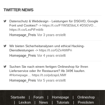
TWITTER NEWS
Datenschutz & Webdesign - Leistungen für DSGVO, Google
Font und Cookies? ->
https://t.co/FYWSE5biLX
#DSGVO
…
https://t.co/LxsPiFmbIb
Homepage_Preis
Vor 3 years erstellt
Wir bieten Sicherheitanalysen und ethical Hacking-
Dienstleistungen ->
https://t.co/GZirAtWPri
Homepage_Preis
Vor 4 years erstellt
Suchen Sie nach einem fertigen Onlineshop für Ihren
Lieferservice oder Ihr Restaurant? Ab 349€ kaufen.
#Homepage
…
https://t.co/pdzajoLNMf
Homepage_Preis
Vor 5 years erstellt
Startseite
|
Forum
|
Homepage
|
Onlineshop
|
Lexikon
|
News
|
Tutorials
|
Preislisten