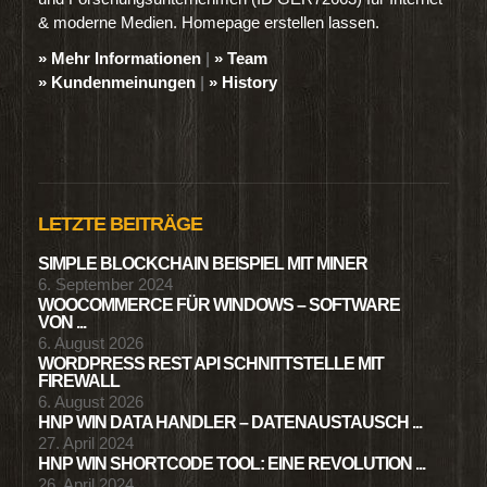
& moderne Medien. Homepage erstellen lassen.
» Mehr Informationen
|
» Team
» Kundenmeinungen
|
» History
LETZTE BEITRÄGE
SIMPLE BLOCKCHAIN BEISPIEL MIT MINER
6. September 2024
WOOCOMMERCE FÜR WINDOWS – SOFTWARE
VON ...
6. August 2026
WORDPRESS REST API SCHNITTSTELLE MIT
FIREWALL
6. August 2026
HNP WIN DATA HANDLER – DATENAUSTAUSCH ...
27. April 2024
HNP WIN SHORTCODE TOOL: EINE REVOLUTION ...
26. April 2024