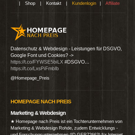
|
Shop
|
Kontakt
|
Kundenlogin
|
Affiliate
den
Datenschutz & Webdesign - Leistungen für DSGVO,
Wir 
Google Font und Cookies? ->
Dien
https://t.co/FYWSE5biLX
#DSGVO…
@Hom
https://t.co/LxsPiFmbIb
@Homepage_Preis
HOMEPAGE NACH PREIS
Marketing & Webdesign
★ Homepage nach Preis ist ein Tochterunternehmen von
Marketing & Webdesign Rohde, zudem Entwicklungs -
und Forschungsunternehmen (ID GER72663) für Internet