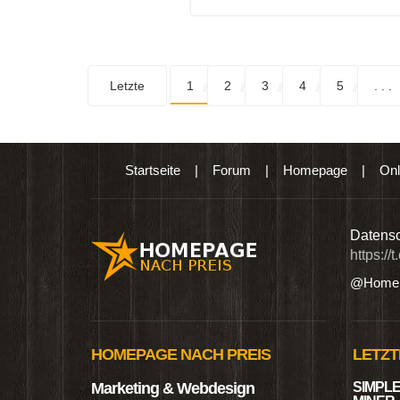
Letzte
1
2
3
4
5
. . .
Startseite
|
Forum
|
Homepage
|
Onl
n digitalen Produkten wie Ebooks & DVDs.…
Datensc
https://
@Homep
HOMEPAGE NACH PREIS
LETZT
Marketing & Webdesign
SIMPLE