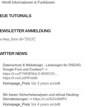
Html6 Informationen & Funktionen
EUE TUTORIALS
EWSLETTER ANMELDUNG
mc4wp_form id=”2013″]
WITTER NEWS
Datenschutz & Webdesign - Leistungen für DSGVO,
Google Font und Cookies? ->
https://t.co/FYWSE5biLX
#DSGVO
…
https://t.co/LxsPiFmbIb
Homepage_Preis
Vor 3 years erstellt
Wir bieten Sicherheitanalysen und ethical Hacking-
Dienstleistungen ->
https://t.co/GZirAtWPri
Homepage_Preis
Vor 4 years erstellt