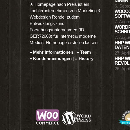
MINER
★ Homepage nach Preis ist ein
6. Sept
Tochterunternehmen von Marketing &
WOOCO
SOFTWA
Webdesign Rohde, zudem
7. Augu
Entwicklungs -und
WORDP
Forschungsunternehmen (ID
SCHNIT
GER72663) für Internet & moderne
7. Augu
Medien. Homepage erstellen lassen.
HNP WI
DATENA
» Mehr Informationen
|
» Team
27. Apri
» Kundenmeinungen
|
» History
HNP WI
REVOLU
26. Apri