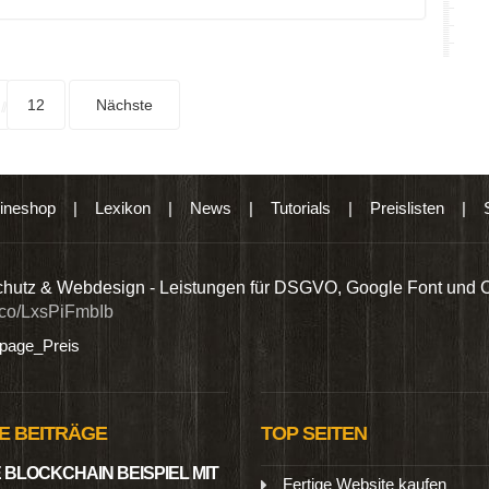
12
Nächste
ineshop
|
Lexikon
|
News
|
Tutorials
|
Preislisten
|
hutz & Webdesign - Leistungen für DSGVO, Google Font und 
t.co/LxsPiFmbIb
age_Preis
E BEITRÄGE
TOP SEITEN
 BLOCKCHAIN BEISPIEL MIT
Fertige Website kaufen