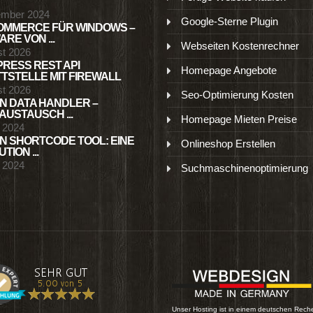
ember 2024
Google-Sterne Plugin
MMERCE FÜR WINDOWS –
RE VON ...
Webseiten Kostenrechner
st 2026
RESS REST API
Homepage Angebote
TSTELLE MIT FIREWALL
st 2026
Seo-Optimierung Kosten
N DATA HANDLER –
USTAUSCH ...
Homepage Mieten Preise
l 2024
N SHORTCODE TOOL: EINE
Onlineshop Erstellen
TION ...
l 2024
Suchmaschinenoptimierung
Unser Hosting ist in einem deutschen Rech