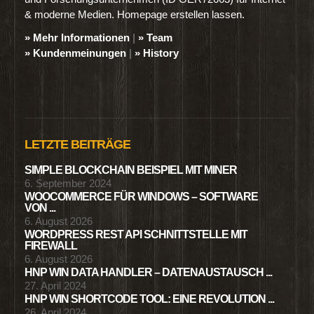
& moderne Medien. Homepage erstellen lassen.
» Mehr Informationen
|
» Team
» Kundenmeinungen
|
» History
LETZTE BEITRÄGE
SIMPLE BLOCKCHAIN BEISPIEL MIT MINER
6. September 2024
WOOCOMMERCE FÜR WINDOWS – SOFTWARE
VON ...
6. August 2026
WORDPRESS REST API SCHNITTSTELLE MIT
FIREWALL
6. August 2026
HNP WIN DATA HANDLER – DATENAUSTAUSCH ...
27. April 2024
HNP WIN SHORTCODE TOOL: EINE REVOLUTION ...
26. April 2024