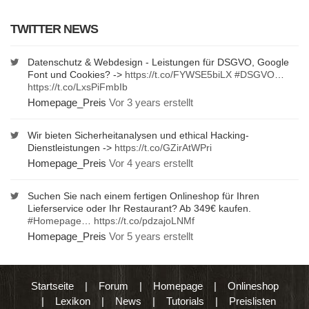
TWITTER NEWS
Datenschutz & Webdesign - Leistungen für DSGVO, Google
Font und Cookies? ->
https://t.co/FYWSE5biLX
#DSGVO
…
https://t.co/LxsPiFmbIb
Homepage_Preis
Vor 3 years erstellt
Wir bieten Sicherheitanalysen und ethical Hacking-
Dienstleistungen ->
https://t.co/GZirAtWPri
Homepage_Preis
Vor 4 years erstellt
Suchen Sie nach einem fertigen Onlineshop für Ihren
Lieferservice oder Ihr Restaurant? Ab 349€ kaufen.
#Homepage
…
https://t.co/pdzajoLNMf
Homepage_Preis
Vor 5 years erstellt
Startseite
|
Forum
|
Homepage
|
Onlineshop
|
Lexikon
|
News
|
Tutorials
|
Preislisten