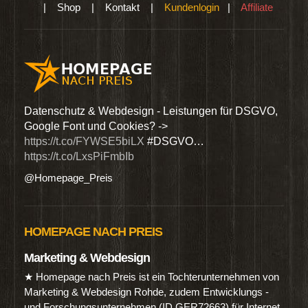
|
Shop
|
Kontakt
|
Kundenlogin
|
Affiliate
den
Datenschutz & Webdesign - Leistungen für DSGVO,
Wir 
Google Font und Cookies? ->
Dien
https://t.co/FYWSE5biLX
#DSGVO…
@Hom
https://t.co/LxsPiFmbIb
@Homepage_Preis
HOMEPAGE NACH PREIS
Marketing & Webdesign
★ Homepage nach Preis ist ein Tochterunternehmen von
Marketing & Webdesign Rohde, zudem Entwicklungs -
und Forschungsunternehmen (ID GER72663) für Internet