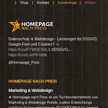
|
Shop
|
Kontakt
|
Kundenlogin
|
Affiliate
den
Datenschutz & Webdesign - Leistungen für DSGVO,
Wir 
Google Font und Cookies? ->
Dien
https://t.co/FYWSE5biLX
#DSGVO…
@Hom
https://t.co/LxsPiFmbIb
@Homepage_Preis
HOMEPAGE NACH PREIS
Marketing & Webdesign
★ Homepage nach Preis ist ein Tochterunternehmen von
Marketing & Webdesign Rohde, zudem Entwicklungs -
und Forschungsunternehmen (ID GER72663) für Internet