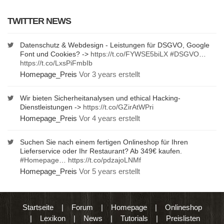
TWITTER NEWS
Datenschutz & Webdesign - Leistungen für DSGVO, Google
Font und Cookies? ->
https://t.co/FYWSE5biLX
#DSGVO
…
https://t.co/LxsPiFmbIb
Homepage_Preis
Vor 3 years erstellt
Wir bieten Sicherheitanalysen und ethical Hacking-
Dienstleistungen ->
https://t.co/GZirAtWPri
Homepage_Preis
Vor 4 years erstellt
Suchen Sie nach einem fertigen Onlineshop für Ihren
Lieferservice oder Ihr Restaurant? Ab 349€ kaufen.
#Homepage
…
https://t.co/pdzajoLNMf
Homepage_Preis
Vor 5 years erstellt
Startseite
|
Forum
|
Homepage
|
Onlineshop
|
Lexikon
|
News
|
Tutorials
|
Preislisten