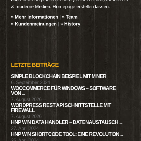
& moderne Medien. Homepage erstellen lassen.
» Mehr Informationen
|
» Team
» Kundenmeinungen
|
» History
LETZTE BEITRÄGE
SIMPLE BLOCKCHAIN BEISPIEL MIT MINER
6. September 2024
WOOCOMMERCE FÜR WINDOWS – SOFTWARE
VON ...
7. August 2026
WORDPRESS REST API SCHNITTSTELLE MIT
FIREWALL
7. August 2026
HNP WIN DATA HANDLER – DATENAUSTAUSCH ...
27. April 2024
HNP WIN SHORTCODE TOOL: EINE REVOLUTION ...
26. April 2024