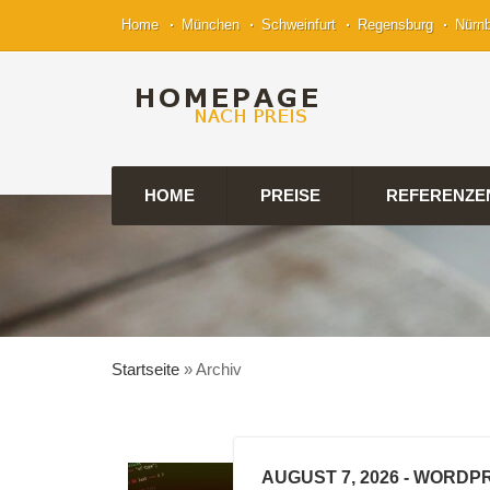
Home
München
Schweinfurt
Regensburg
Nürn
HOME
PREISE
REFERENZE
Startseite
»
Archiv
AUGUST 7, 2026
- WORDPR