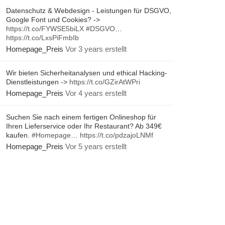
Datenschutz & Webdesign - Leistungen für DSGVO,
Google Font und Cookies? ->
https://t.co/FYWSE5biLX
#DSGVO
…
https://t.co/LxsPiFmbIb
Homepage_Preis
Vor 3 years erstellt
Wir bieten Sicherheitanalysen und ethical Hacking-
Dienstleistungen ->
https://t.co/GZirAtWPri
Homepage_Preis
Vor 4 years erstellt
Suchen Sie nach einem fertigen Onlineshop für
Ihren Lieferservice oder Ihr Restaurant? Ab 349€
kaufen.
#Homepage
…
https://t.co/pdzajoLNMf
Homepage_Preis
Vor 5 years erstellt