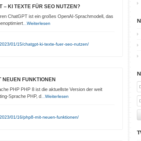
T – KI TEXTE FÜR SEO NUTZEN?
eren ChatGPT ist ein großes OpenAI-Sprachmodell, das
N
enoptimiert
...Weiterlesen
2023/01/15/chatgpt-ki-texte-fuer-seo-nutzen/
N
IT NEUEN FUNKTIONEN
he PHP PHP 8 ist die aktuellste Version der weit
ting-Sprache PHP, d
...Weiterlesen
/2023/01/16/php8-mit-neuen-funktionen/
T