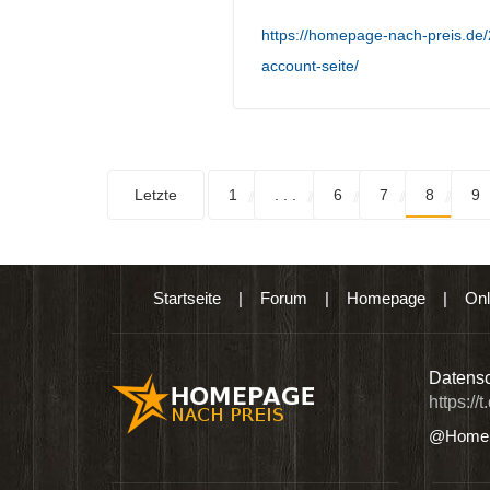
https://homepage-nach-preis.d
account-seite/
Letzte
1
. . .
6
7
8
9
Startseite
|
Forum
|
Homepage
|
Onl
n digitalen Produkten wie Ebooks & DVDs.…
Datensc
https://
@Homep