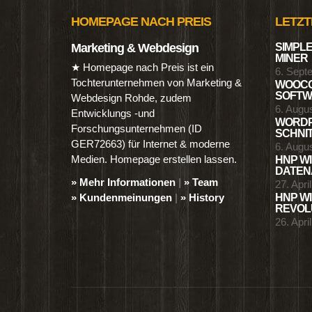
HOMEPAGE NACH PREIS
LETZT
Marketing & Webdesign
SIMPLE
MINER
★ Homepage nach Preis ist ein
6. Sept
Tochterunternehmen von Marketing &
WOOCO
SOFTWA
Webdesign Rohde, zudem
6. Augu
Entwicklungs -und
WORDP
Forschungsunternehmen (ID
SCHNIT
GER72663) für Internet & moderne
6. Augu
Medien. Homepage erstellen lassen.
HNP WI
DATENA
» Mehr Informationen
|
» Team
27. Apri
» Kundenmeinungen
|
» History
HNP WI
REVOLU
26. Apri