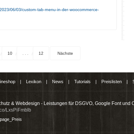
e/2023/06/03/custom-tab-menu-in-der-woocommerce-
10
. . .
12
Nächste
ineshop
|
Lexikon
|
News
|
Tutorials
|
Preislisten
|
hutz & Webdesign - Leistungen für DSGVO, Google Font und 
t.co/LxsPiFmbIb
age_Preis