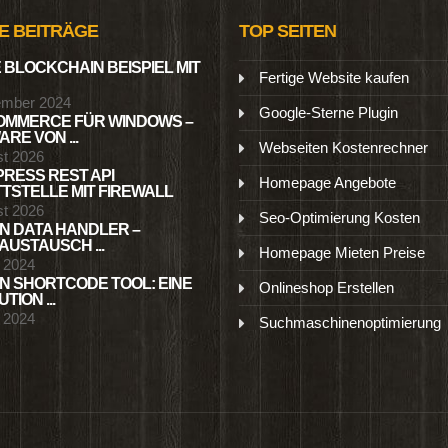
E BEITRÄGE
TOP SEITEN
 BLOCKCHAIN BEISPIEL MIT
Fertige Website kaufen
ember 2024
Google-Sterne Plugin
MMERCE FÜR WINDOWS –
RE VON ...
Webseiten Kostenrechner
st 2026
RESS REST API
Homepage Angebote
TSTELLE MIT FIREWALL
st 2026
Seo-Optimierung Kosten
N DATA HANDLER –
USTAUSCH ...
Homepage Mieten Preise
l 2024
N SHORTCODE TOOL: EINE
Onlineshop Erstellen
TION ...
l 2024
Suchmaschinenoptimierung