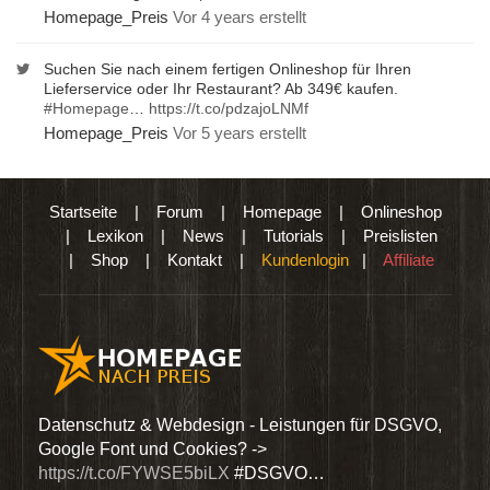
Homepage_Preis
Vor 4 years erstellt
Suchen Sie nach einem fertigen Onlineshop für Ihren
Lieferservice oder Ihr Restaurant? Ab 349€ kaufen.
#Homepage
…
https://t.co/pdzajoLNMf
Homepage_Preis
Vor 5 years erstellt
Startseite
|
Forum
|
Homepage
|
Onlineshop
|
Lexikon
|
News
|
Tutorials
|
Preislisten
|
Shop
|
Kontakt
|
Kundenlogin
|
Affiliate
den
Datenschutz & Webdesign - Leistungen für DSGVO,
Wir 
Google Font und Cookies? ->
Dien
https://t.co/FYWSE5biLX
#DSGVO…
@Hom