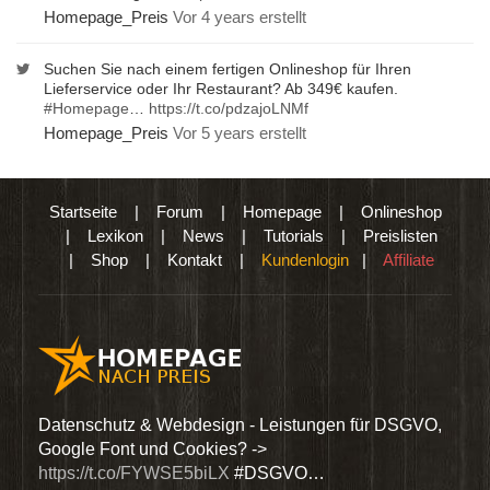
Homepage_Preis
Vor 4 years erstellt
Suchen Sie nach einem fertigen Onlineshop für Ihren
Lieferservice oder Ihr Restaurant? Ab 349€ kaufen.
#Homepage
…
https://t.co/pdzajoLNMf
Homepage_Preis
Vor 5 years erstellt
Startseite
|
Forum
|
Homepage
|
Onlineshop
|
Lexikon
|
News
|
Tutorials
|
Preislisten
|
Shop
|
Kontakt
|
Kundenlogin
|
Affiliate
den
Datenschutz & Webdesign - Leistungen für DSGVO,
Wir 
Google Font und Cookies? ->
Dien
https://t.co/FYWSE5biLX
#DSGVO…
@Hom