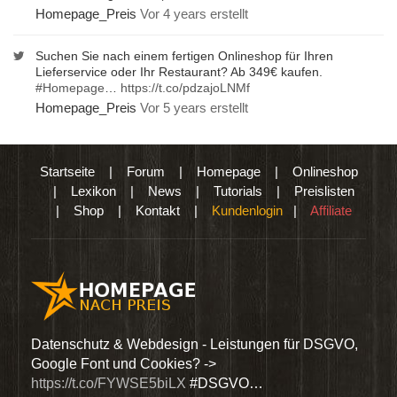
Homepage_Preis
Vor 4 years erstellt
Suchen Sie nach einem fertigen Onlineshop für Ihren
Lieferservice oder Ihr Restaurant? Ab 349€ kaufen.
#Homepage
…
https://t.co/pdzajoLNMf
Homepage_Preis
Vor 5 years erstellt
Startseite
|
Forum
|
Homepage
|
Onlineshop
|
Lexikon
|
News
|
Tutorials
|
Preislisten
|
Shop
|
Kontakt
|
Kundenlogin
|
Affiliate
den
Datenschutz & Webdesign - Leistungen für DSGVO,
Wir 
Google Font und Cookies? ->
Dien
https://t.co/FYWSE5biLX
#DSGVO…
@Hom