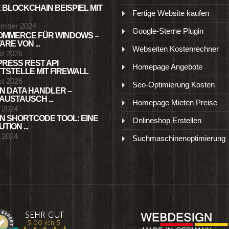
 BLOCKCHAIN BEISPIEL MIT
Fertige Website kaufen
ember 2024
Google-Sterne Plugin
MMERCE FÜR WINDOWS –
RE VON ...
Webseiten Kostenrechner
st 2026
RESS REST API
Homepage Angebote
TSTELLE MIT FIREWALL
st 2026
Seo-Optimierung Kosten
N DATA HANDLER –
USTAUSCH ...
Homepage Mieten Preise
l 2024
N SHORTCODE TOOL: EINE
Onlineshop Erstellen
TION ...
l 2024
Suchmaschinenoptimierung