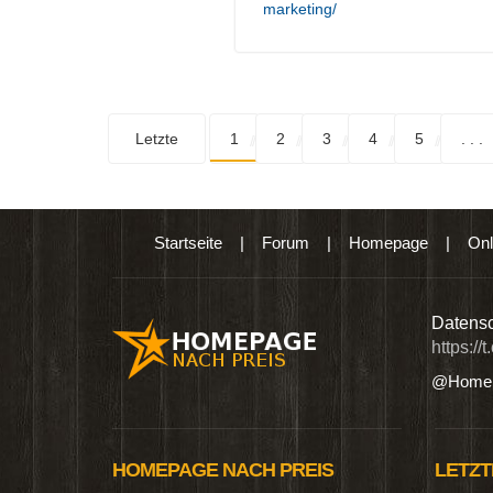
marketing/
Letzte
1
2
3
4
5
. . .
Startseite
|
Forum
|
Homepage
|
Onl
n digitalen Produkten wie Ebooks & DVDs.…
Datensc
https://
@Homep
HOMEPAGE NACH PREIS
LETZT