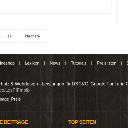
12
Nächste
ineshop
|
Lexikon
|
News
|
Tutorials
|
Preislisten
|
hutz & Webdesign - Leistungen für DSGVO, Google Font und 
t.co/LxsPiFmbIb
age_Preis
E BEITRÄGE
TOP SEITEN