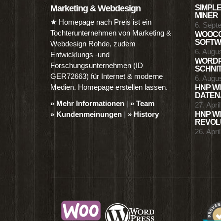
Marketing & Webdesign
SIMPLE
MINER
★ Homepage nach Preis ist ein
6. Sept
Tochterunternehmen von Marketing &
WOOCO
SOFTWA
Webdesign Rohde, zudem
6. Augu
Entwicklungs -und
WORDP
Forschungsunternehmen (ID
SCHNIT
GER72663) für Internet & moderne
6. Augu
Medien. Homepage erstellen lassen.
HNP WI
DATENA
» Mehr Informationen
|
» Team
27. Apri
» Kundenmeinungen
|
» History
HNP WI
REVOLU
26. Apri