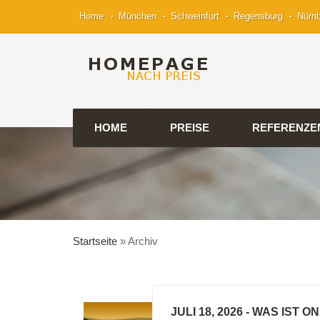
Home
München
Schweinfurt
Regensburg
Nürn
HOME
PREISE
REFERENZE
Startseite
»
Archiv
JULI 18, 2026
- WAS IST O