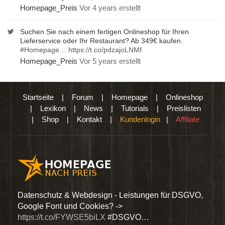
Homepage_Preis
Vor 4 years erstellt
Suchen Sie nach einem fertigen Onlineshop für Ihren
Lieferservice oder Ihr Restaurant? Ab 349€ kaufen.
#Homepage
…
https://t.co/pdzajoLNMf
Homepage_Preis
Vor 5 years erstellt
Startseite
|
Forum
|
Homepage
|
Onlineshop
|
Lexikon
|
News
|
Tutorials
|
Preislisten
|
Shop
|
Kontakt
|
Kundenlogin
|
Affiliate
den
Datenschutz & Webdesign - Leistungen für DSGVO,
Wir 
Google Font und Cookies? ->
Dien
https://t.co/FYWSE5biLX
#DSGVO…
@Hom