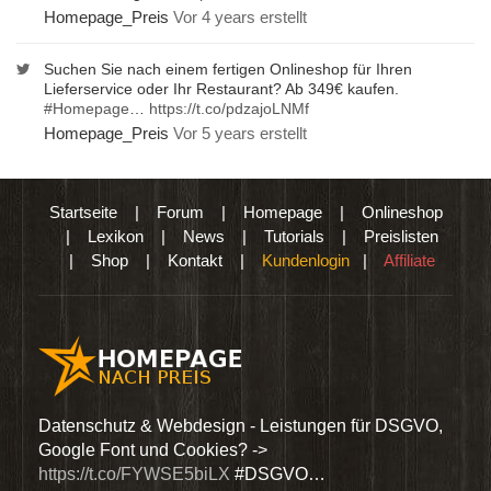
Homepage_Preis
Vor 4 years erstellt
Suchen Sie nach einem fertigen Onlineshop für Ihren
Lieferservice oder Ihr Restaurant? Ab 349€ kaufen.
#Homepage
…
https://t.co/pdzajoLNMf
Homepage_Preis
Vor 5 years erstellt
Startseite
|
Forum
|
Homepage
|
Onlineshop
|
Lexikon
|
News
|
Tutorials
|
Preislisten
|
Shop
|
Kontakt
|
Kundenlogin
|
Affiliate
den
Datenschutz & Webdesign - Leistungen für DSGVO,
Wir 
Google Font und Cookies? ->
Dien
https://t.co/FYWSE5biLX
#DSGVO…
@Hom