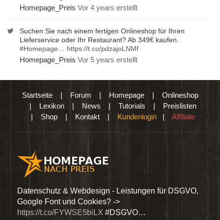
Homepage_Preis
Vor 4 years erstellt
Suchen Sie nach einem fertigen Onlineshop für Ihren
Lieferservice oder Ihr Restaurant? Ab 349€ kaufen.
#Homepage
…
https://t.co/pdzajoLNMf
Homepage_Preis
Vor 5 years erstellt
Startseite
|
Forum
|
Homepage
|
Onlineshop
|
Lexikon
|
News
|
Tutorials
|
Preislisten
|
Shop
|
Kontakt
|
Kundenlogin
|
Affiliate
den
Datenschutz & Webdesign - Leistungen für DSGVO,
Wir 
Google Font und Cookies? ->
Dien
https://t.co/FYWSE5biLX
#DSGVO…
@Hom