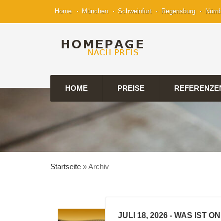
Home
München
Schweinfurt
Regensburg
Nürn
HOME
PREISE
REFERENZE
Startseite
»
Archiv
JULI 18, 2026
- WAS IST O