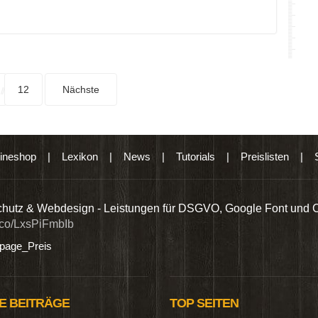
12
Nächste
ineshop
|
Lexikon
|
News
|
Tutorials
|
Preislisten
|
hutz & Webdesign - Leistungen für DSGVO, Google Font und 
t.co/LxsPiFmbIb
age_Preis
E BEITRÄGE
TOP SEITEN