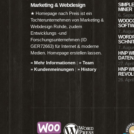
Marketing & Webdesign
SIMPLE
MINER
★ Homepage nach Preis ist ein
6. Sept
Tochterunternehmen von Marketing &
WOOCO
SOFTWA
Webdesign Rohde, zudem
7. Augu
Entwicklungs -und
WORDP
Forschungsunternehmen (ID
SCHNIT
GER72663) für Internet & moderne
7. Augu
Medien. Homepage erstellen lassen.
HNP WI
DATENA
» Mehr Informationen
|
» Team
27. Apri
» Kundenmeinungen
|
» History
HNP WI
REVOLU
26. Apri