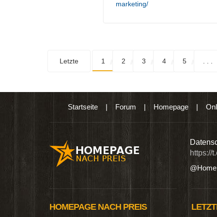
marketing/
Letzte
1
2
3
4
5
. . .
Startseite
|
Forum
|
Homepage
|
Onl
n digitalen Produkten wie Ebooks & DVDs.…
Datensc
https://
@Homep
HOMEPAGE NACH PREIS
LETZT