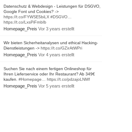
Datenschutz & Webdesign - Leistungen für DSGVO,
Google Font und Cookies? ->
https://t.co/FYWSE5biLX
#DSGVO
…
https://t.co/LxsPiFmbIb
Homepage_Preis
Vor 3 years erstellt
Wir bieten Sicherheitanalysen und ethical Hacking-
Dienstleistungen ->
https://t.co/GZirAtWPri
Homepage_Preis
Vor 4 years erstellt
Suchen Sie nach einem fertigen Onlineshop für
Ihren Lieferservice oder Ihr Restaurant? Ab 349€
kaufen.
#Homepage
…
https://t.co/pdzajoLNMf
Homepage_Preis
Vor 5 years erstellt