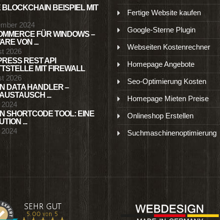
 BLOCKCHAIN BEISPIEL MIT
Fertige Website kaufen
ember 2024
Google-Sterne Plugin
MMERCE FÜR WINDOWS –
RE VON ...
Webseiten Kostenrechner
st 2026
RESS REST API
Homepage Angebote
TSTELLE MIT FIREWALL
st 2026
Seo-Optimierung Kosten
N DATA HANDLER –
USTAUSCH ...
Homepage Mieten Preise
l 2024
N SHORTCODE TOOL: EINE
Onlineshop Erstellen
TION ...
l 2024
Suchmaschinenoptimierung