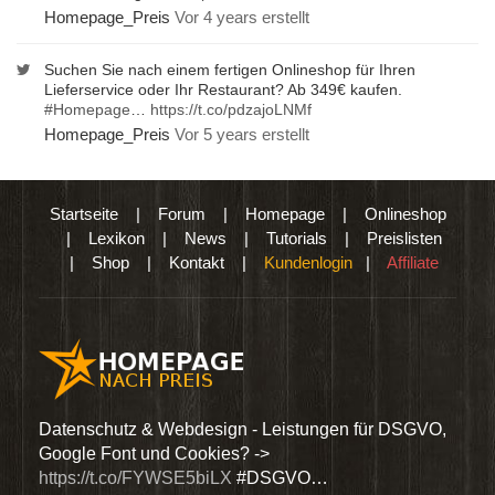
Homepage_Preis
Vor 4 years erstellt
Suchen Sie nach einem fertigen Onlineshop für Ihren
Lieferservice oder Ihr Restaurant? Ab 349€ kaufen.
#Homepage
…
https://t.co/pdzajoLNMf
Homepage_Preis
Vor 5 years erstellt
Startseite
|
Forum
|
Homepage
|
Onlineshop
|
Lexikon
|
News
|
Tutorials
|
Preislisten
|
Shop
|
Kontakt
|
Kundenlogin
|
Affiliate
den
Datenschutz & Webdesign - Leistungen für DSGVO,
Wir 
Google Font und Cookies? ->
Dien
https://t.co/FYWSE5biLX
#DSGVO…
@Hom