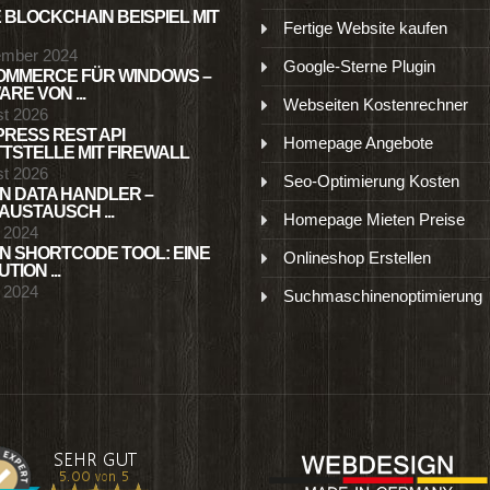
 BLOCKCHAIN BEISPIEL MIT
Fertige Website kaufen
ember 2024
Google-Sterne Plugin
MMERCE FÜR WINDOWS –
RE VON ...
Webseiten Kostenrechner
st 2026
RESS REST API
Homepage Angebote
TSTELLE MIT FIREWALL
st 2026
Seo-Optimierung Kosten
N DATA HANDLER –
USTAUSCH ...
Homepage Mieten Preise
l 2024
N SHORTCODE TOOL: EINE
Onlineshop Erstellen
TION ...
l 2024
Suchmaschinenoptimierung