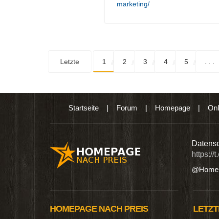
marketing/
Letzte
1
2
3
4
5
. . .
Startseite
|
Forum
|
Homepage
|
Onl
n digitalen Produkten wie Ebooks & DVDs.…
Datensc
https://
@Homep
HOMEPAGE NACH PREIS
LETZT