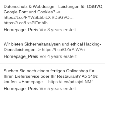
Datenschutz & Webdesign - Leistungen für DSGVO,
Google Font und Cookies? ->
https://t.co/FYWSE5biLX
#DSGVO
…
https://t.co/LxsPiFmbIb
Homepage_Preis
Vor 3 years erstellt
Wir bieten Sicherheitanalysen und ethical Hacking-
Dienstleistungen ->
https://t.co/GZirAtWPri
Homepage_Preis
Vor 4 years erstellt
Suchen Sie nach einem fertigen Onlineshop für
Ihren Lieferservice oder Ihr Restaurant? Ab 349€
kaufen.
#Homepage
…
https://t.co/pdzajoLNMf
Homepage_Preis
Vor 5 years erstellt