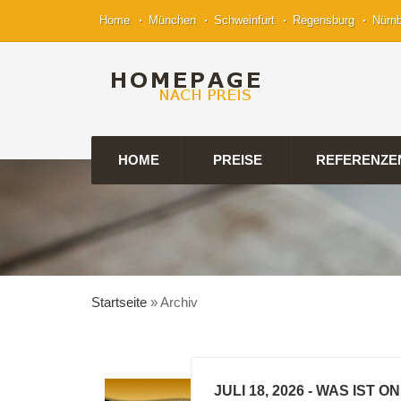
Home
München
Schweinfurt
Regensburg
Nürn
HOME
PREISE
REFERENZE
Startseite
»
Archiv
JULI 18, 2026
- WAS IST O