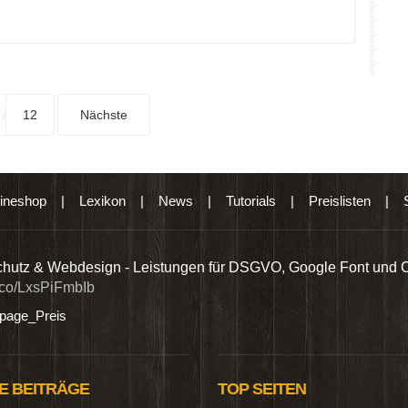
12
Nächste
ineshop
|
Lexikon
|
News
|
Tutorials
|
Preislisten
|
hutz & Webdesign - Leistungen für DSGVO, Google Font und 
t.co/LxsPiFmbIb
age_Preis
E BEITRÄGE
TOP SEITEN