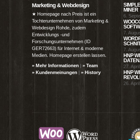
Marketing & Webdesign
SIMPLE
MINER
★ Homepage nach Preis ist ein
6. Sept
Tochterunternehmen von Marketing &
WOOCO
SOFTWA
Webdesign Rohde, zudem
7. Augu
Entwicklungs -und
WORDP
Forschungsunternehmen (ID
SCHNIT
GER72663) für Internet & moderne
7. Augu
Medien. Homepage erstellen lassen.
HNP WI
DATENA
» Mehr Informationen
|
» Team
27. Apri
» Kundenmeinungen
|
» History
HNP WI
REVOLU
26. Apri