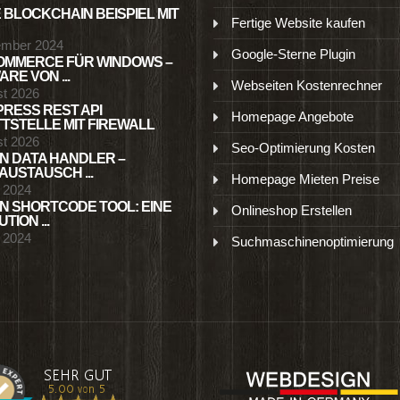
 BLOCKCHAIN BEISPIEL MIT
Fertige Website kaufen
ember 2024
Google-Sterne Plugin
MMERCE FÜR WINDOWS –
RE VON ...
Webseiten Kostenrechner
st 2026
RESS REST API
Homepage Angebote
TSTELLE MIT FIREWALL
st 2026
Seo-Optimierung Kosten
N DATA HANDLER –
USTAUSCH ...
Homepage Mieten Preise
l 2024
N SHORTCODE TOOL: EINE
Onlineshop Erstellen
TION ...
l 2024
Suchmaschinenoptimierung