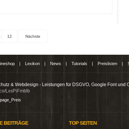
12
Nächste
ineshop
|
Lexikon
|
News
|
Tutorials
|
Preislisten
|
hutz & Webdesign - Leistungen für DSGVO, Google Font und 
t.co/LxsPiFmbIb
age_Preis
E BEITRÄGE
TOP SEITEN