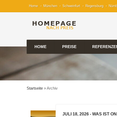
Home
München
Schweinfurt
Regensburg
Nürn
HOME
PREISE
REFERENZE
Startseite
»
Archiv
JULI 18, 2026
- WAS IST O