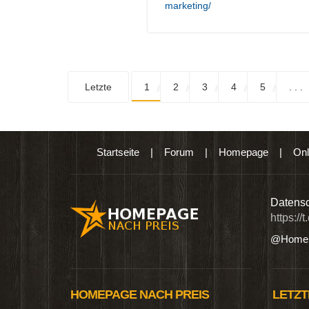
marketing/
Letzte
1
2
3
4
5
. . .
Startseite
|
Forum
|
Homepage
|
Onl
n digitalen Produkten wie Ebooks & DVDs.…
Datensc
https://
@Homep
HOMEPAGE NACH PREIS
LETZT