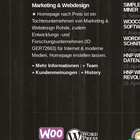
Marketing & Webdesign
SIMPLE
MINER
★ Homepage nach Preis ist ein
6. Sept
Tochterunternehmen von Marketing &
WOOCO
SOFTWA
Webdesign Rohde, zudem
7. Augu
Entwicklungs -und
WORDP
Forschungsunternehmen (ID
SCHNIT
GER72663) für Internet & moderne
7. Augu
Medien. Homepage erstellen lassen.
HNP WI
DATENA
» Mehr Informationen
|
» Team
27. Apri
» Kundenmeinungen
|
» History
HNP WI
REVOLU
26. Apri