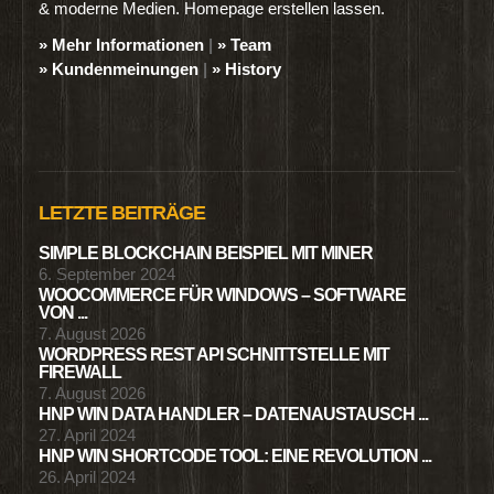
& moderne Medien. Homepage erstellen lassen.
» Mehr Informationen
|
» Team
» Kundenmeinungen
|
» History
LETZTE BEITRÄGE
SIMPLE BLOCKCHAIN BEISPIEL MIT MINER
6. September 2024
WOOCOMMERCE FÜR WINDOWS – SOFTWARE
VON ...
7. August 2026
WORDPRESS REST API SCHNITTSTELLE MIT
FIREWALL
7. August 2026
HNP WIN DATA HANDLER – DATENAUSTAUSCH ...
27. April 2024
HNP WIN SHORTCODE TOOL: EINE REVOLUTION ...
26. April 2024