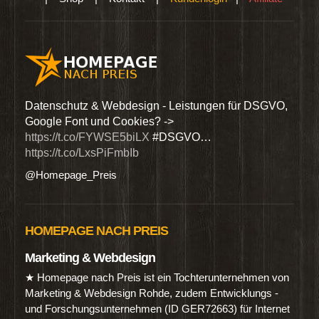
den
Datenschutz & Webdesign - Leistungen für DSGVO,
Wir 
Google Font und Cookies? ->
Dien
https://t.co/FYWSE5biLX
#DSGVO…
@Hom
https://t.co/LxsPiFmbIb
@Homepage_Preis
HOMEPAGE NACH PREIS
Marketing & Webdesign
★ Homepage nach Preis ist ein Tochterunternehmen von
Marketing & Webdesign Rohde, zudem Entwicklungs -
und Forschungsunternehmen (ID GER72663) für Internet