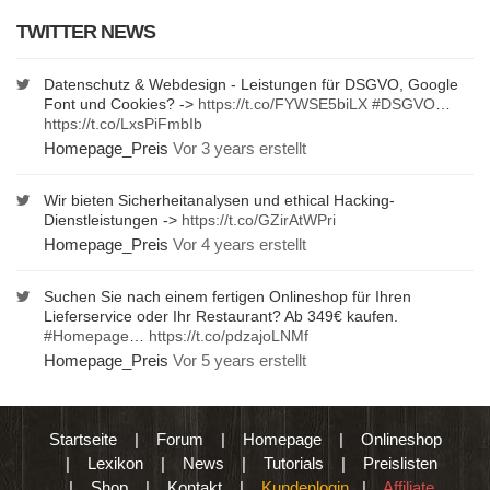
TWITTER NEWS
Datenschutz & Webdesign - Leistungen für DSGVO, Google
Font und Cookies? ->
https://t.co/FYWSE5biLX
#DSGVO
…
https://t.co/LxsPiFmbIb
Homepage_Preis
Vor 3 years erstellt
Wir bieten Sicherheitanalysen und ethical Hacking-
Dienstleistungen ->
https://t.co/GZirAtWPri
Homepage_Preis
Vor 4 years erstellt
Suchen Sie nach einem fertigen Onlineshop für Ihren
Lieferservice oder Ihr Restaurant? Ab 349€ kaufen.
#Homepage
…
https://t.co/pdzajoLNMf
Homepage_Preis
Vor 5 years erstellt
Startseite
|
Forum
|
Homepage
|
Onlineshop
|
Lexikon
|
News
|
Tutorials
|
Preislisten
|
Shop
|
Kontakt
|
Kundenlogin
|
Affiliate